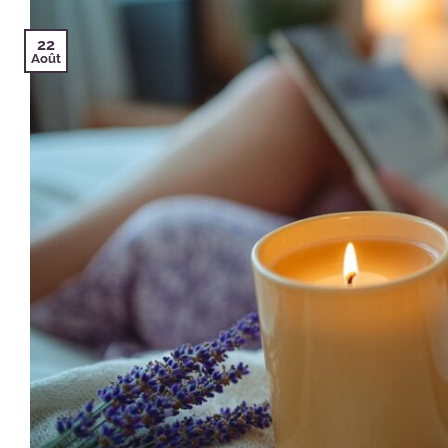
22
Août