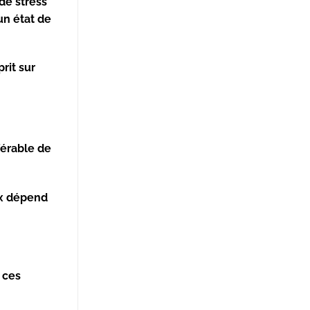
de stress
un état de
rit sur
férable de
ix dépend
r ces