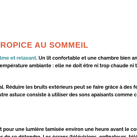
ROPICE AU SOMMEIL
lme et relaxant
. Un lit confortable et une chambre bien
température ambiante : elle ne doit être ni trop chaude ni t
 Réduire les bruits extérieurs peut se faire grâce à des f
 autre astuce consiste à utiliser des sons apaisants comme 
ôt pour une
lumière tamisée
environ une heure avant le co
ps de se détendre. Les écrans (télévisions, ordinateurs, té