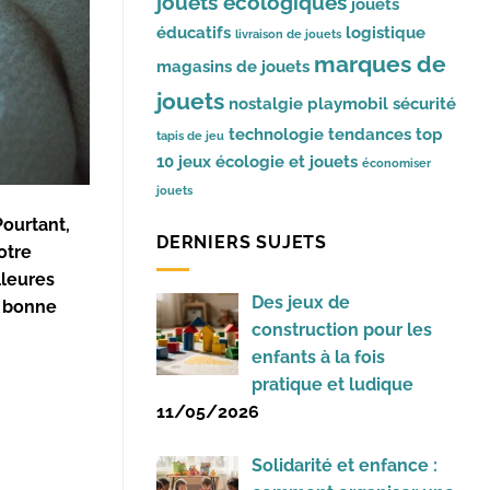
jouets écologiques
jouets
éducatifs
logistique
livraison de jouets
marques de
magasins de jouets
jouets
nostalgie
playmobil
sécurité
technologie
tendances
top
tapis de jeu
10 jeux
écologie et jouets
économiser
jouets
Pourtant,
DERNIERS SUJETS
otre
lleures
Des jeux de
e bonne
construction pour les
enfants à la fois
pratique et ludique
11/05/2026
Solidarité et enfance :