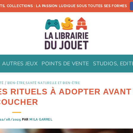
ETS, COLLECTIONS : LA PASSION LUDIQUE SOUS TOUTES SES FORMES
AUTRES JEUX
POINTS DE VENTE
STUDIOS, EDI
TÉ / BIEN-ÊTRE
,
SANTÉ NATURELLE ET BIEN-ÊTRE
ES RITUELS À ADOPTER AVANT
COUCHER
22/08/2025
PAR
MILA GARREL