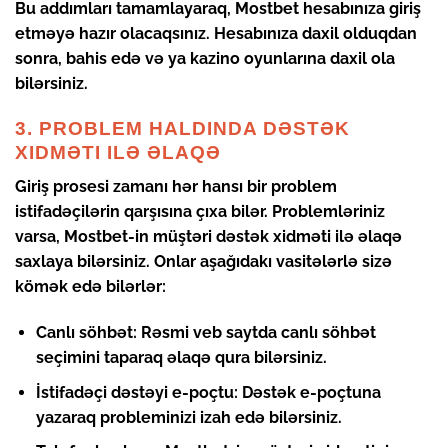
Bu addımları tamamlayaraq, Mostbet hesabınıza giriş
etməyə hazır olacaqsınız. Hesabınıza daxil olduqdan
sonra, bahis edə və ya kazino oyunlarına daxil ola
bilərsiniz.
3. PROBLEM HALDINDA DƏSTƏK
XIDMƏTI ILƏ ƏLAQƏ
Giriş prosesi zamanı hər hansı bir problem
istifadəçilərin qarşısına çıxa bilər. Problemləriniz
varsa, Mostbet-in müştəri dəstək xidməti ilə əlaqə
saxlaya bilərsiniz. Onlar aşağıdakı vasitələrlə sizə
kömək edə bilərlər:
Canlı söhbət: Rəsmi veb saytda canlı söhbət
seçimini taparaq əlaqə qura bilərsiniz.
İstifadəçi dəstəyi e-poçtu: Dəstək e-poçtuna
yazaraq probleminizi izah edə bilərsiniz.