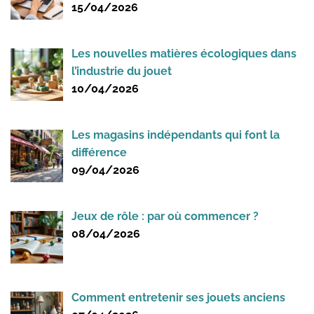
15/04/2026
Les nouvelles matières écologiques dans
l’industrie du jouet
10/04/2026
Les magasins indépendants qui font la
différence
09/04/2026
Jeux de rôle : par où commencer ?
08/04/2026
Comment entretenir ses jouets anciens