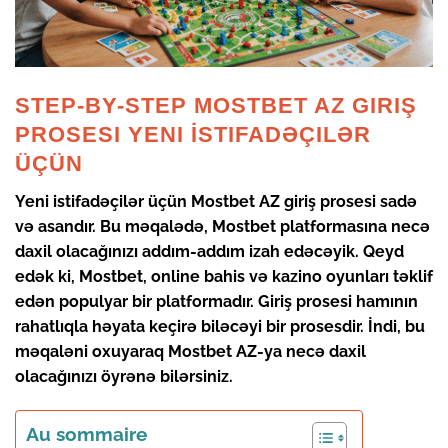
STEP-BY-STEP MOSTBET AZ GIRIŞ
PROSESI YENI İSTIFADƏÇILƏR
ÜÇÜN
Yeni istifadəçilər üçün Mostbet AZ giriş prosesi sadə
və asandır. Bu məqalədə, Mostbet platformasına necə
daxil olacağınızı addım-addım izah edəcəyik. Qeyd
edək ki, Mostbet, online bahis və kazino oyunları təklif
edən populyar bir platformadır. Giriş prosesi hamının
rahatlıqla həyata keçirə biləcəyi bir prosesdir. İndi, bu
məqaləni oxuyaraq Mostbet AZ-ya necə daxil
olacağınızı öyrənə bilərsiniz.
Au sommaire