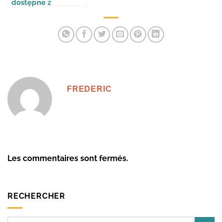
dostępne z
bonusem 100 free
spins w Mostbet?
FREDERIC
Les commentaires sont fermés.
RECHERCHER