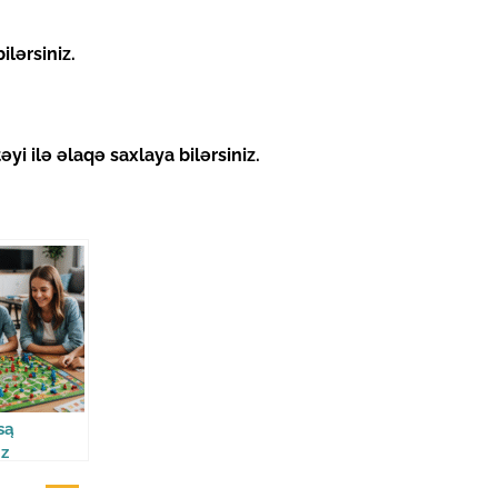
lərsiniz.
yi ilə əlaqə saxlaya bilərsiniz.
są
z
100 free