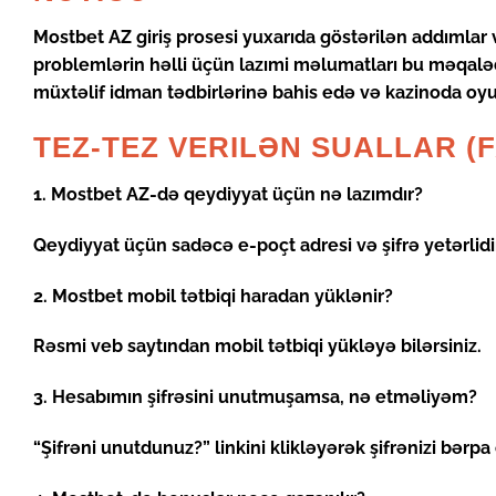
Mostbet AZ giriş prosesi yuxarıda göstərilən addımlar v
problemlərin həlli üçün lazımi məlumatları bu məqaləd
müxtəlif idman tədbirlərinə bahis edə və kazinoda oyu
TEZ-TEZ VERILƏN SUALLAR (
1. Mostbet AZ-də qeydiyyat üçün nə lazımdır?
Qeydiyyat üçün sadəcə e-poçt adresi və şifrə yetərlidir
2. Mostbet mobil tətbiqi haradan yüklənir?
Rəsmi veb saytından mobil tətbiqi yükləyə bilərsiniz.
3. Hesabımın şifrəsini unutmuşamsa, nə etməliyəm?
“Şifrəni unutdunuz?” linkini klikləyərək şifrənizi bərpa