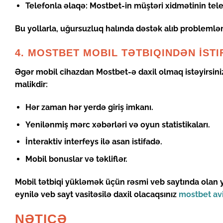
Telefonla əlaqə: Mostbet-in müştəri xidmətinin telef
Bu yollarla, uğursuzluq halında dəstək alıb problemlərin
4. MOSTBET MOBIL TƏTBIQINDƏN İST
Əgər mobil cihazdan Mostbet-ə daxil olmaq istəyirsiniz
malikdir:
Hər zaman hər yerdə giriş imkanı.
Yenilənmiş mərc xəbərləri və oyun statistikaları.
İnteraktiv interfeys ilə asan istifadə.
Mobil bonuslar və təkliflər.
Mobil tətbiqi yükləmək üçün rəsmi veb saytında olan yü
eynilə veb sayt vasitəsilə daxil olacaqsınız
mostbet avi
NƏTICƏ