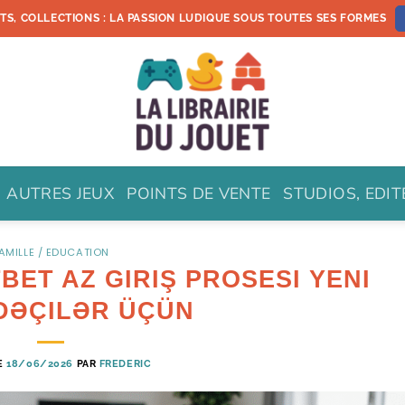
ETS, COLLECTIONS : LA PASSION LUDIQUE SOUS TOUTES SES FORMES
AUTRES JEUX
POINTS DE VENTE
STUDIOS, EDI
AMILLE / EDUCATION
BET AZ GIRIŞ PROSESI YENI
ADƏÇILƏR ÜÇÜN
LE
18/06/2026
PAR
FREDERIC