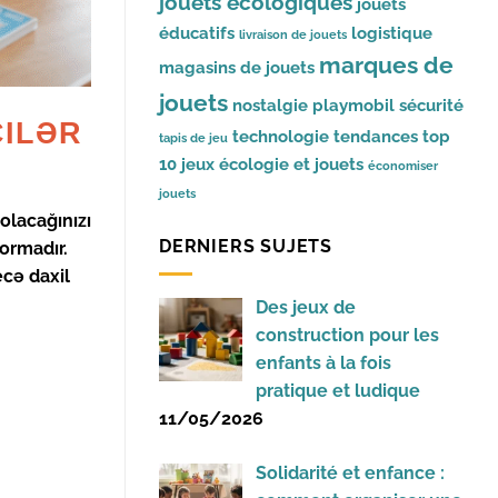
jouets écologiques
jouets
éducatifs
logistique
livraison de jouets
marques de
magasins de jouets
jouets
nostalgie
playmobil
sécurité
ÇILƏR
technologie
tendances
top
tapis de jeu
10 jeux
écologie et jouets
économiser
jouets
olacağınızı
DERNIERS SUJETS
ormadır.
ecə daxil
Des jeux de
construction pour les
enfants à la fois
pratique et ludique
11/05/2026
Solidarité et enfance :