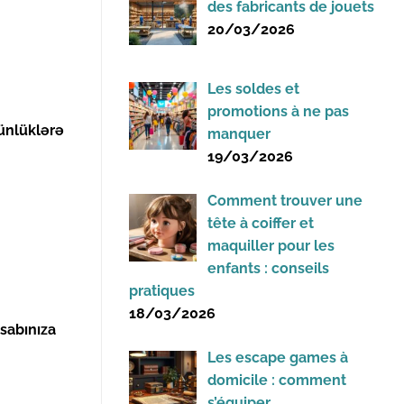
des fabricants de jouets
20/03/2026
Les soldes et
promotions à ne pas
tünlüklərə
manquer
19/03/2026
Comment trouver une
tête à coiffer et
maquiller pour les
enfants : conseils
pratiques
18/03/2026
esabınıza
Les escape games à
domicile : comment
s’équiper