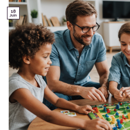
18
Juin