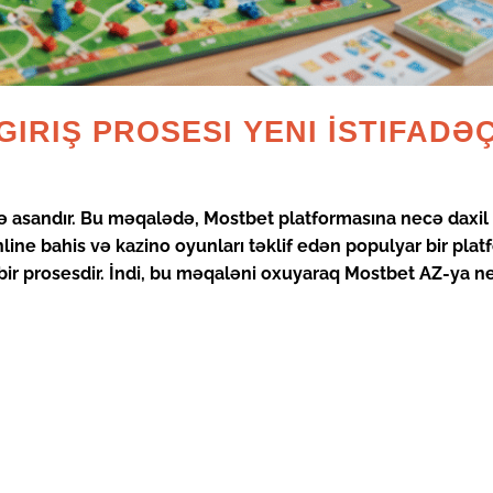
GIRIŞ PROSESI YENI İSTIFADƏ
və asandır. Bu məqalədə, Mostbet platformasına necə daxil 
ne bahis və kazino oyunları təklif edən populyar bir platf
i bir prosesdir. İndi, bu məqaləni oxuyaraq Mostbet AZ-ya n