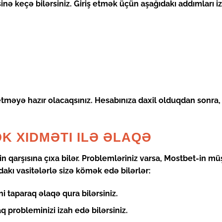
nə keçə bilərsiniz. Giriş etmək üçün aşağıdakı addımları iz
tməyə hazır olacaqsınız. Hesabınıza daxil olduqdan sonra,
K XIDMƏTI ILƏ ƏLAQƏ
in qarşısına çıxa bilər. Problemləriniz varsa, Mostbet-in mü
dakı vasitələrlə sizə kömək edə bilərlər:
i taparaq əlaqə qura bilərsiniz.
 probleminizi izah edə bilərsiniz.