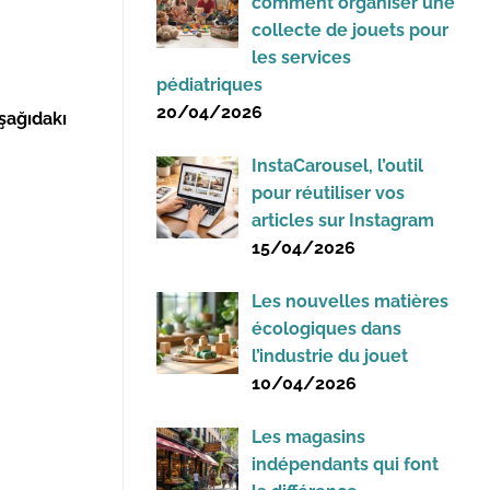
comment organiser une
collecte de jouets pour
les services
pédiatriques
20/04/2026
şağıdakı
InstaCarousel, l’outil
pour réutiliser vos
articles sur Instagram
15/04/2026
Les nouvelles matières
écologiques dans
l’industrie du jouet
10/04/2026
Les magasins
indépendants qui font