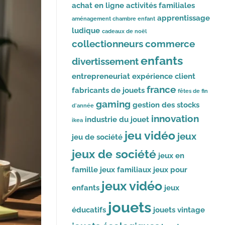
achat en ligne
activités familiales
apprentissage
aménagement chambre enfant
ludique
cadeaux de noël
collectionneurs
commerce
enfants
divertissement
entrepreneuriat
expérience client
france
fabricants de jouets
fêtes de fin
gaming
gestion des stocks
d'année
innovation
industrie du jouet
ikea
jeu vidéo
jeux
jeu de société
jeux de société
jeux en
famille
jeux familiaux
jeux pour
jeux vidéo
enfants
jeux
jouets
éducatifs
jouets vintage