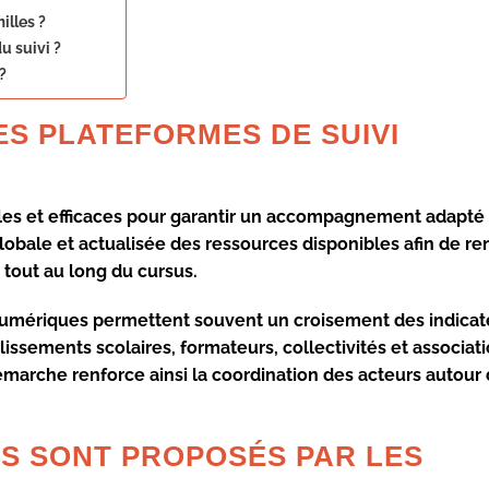
illes ?
du suivi ?
?
S PLATEFORMES DE SUIVI
es et efficaces
pour garantir un
accompagnement adapté 
globale et actualisée des
ressources disponibles
afin de re
 tout au long du cursus
.
numériques
permettent souvent un
croisement des indicat
lissements scolaires
,
formateurs
,
collectivités
et
associat
démarche renforce ainsi la
coordination des acteurs
autour 
FS SONT PROPOSÉS PAR LES