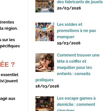
des fabricants de jouets
20/03/2026
férentes
Les soldes et
la région.
promotions à ne pas
manquer
 sur les
19/03/2026
spécifiques
Comment trouver une
tête à coiffer et
ÉE ?
maquiller pour les
enfants : conseils
 essentiel
pratiques
ivi
jouent
18/03/2026
Les escape games à
tagé aux
domicile : comment
s’équiper