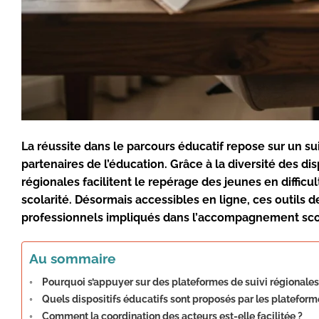
La réussite dans le
parcours éducatif
repose sur un
su
partenaires de l’éducation
. Grâce à la diversité des
dis
régionales
facilitent le
repérage des jeunes en difficul
scolarité
. Désormais accessibles en ligne, ces outils d
professionnels impliqués dans l’
accompagnement sco
Au sommaire
Pourquoi s’appuyer sur des plateformes de suivi régionales
Quels dispositifs éducatifs sont proposés par les plateform
Comment la coordination des acteurs est-elle facilitée ?