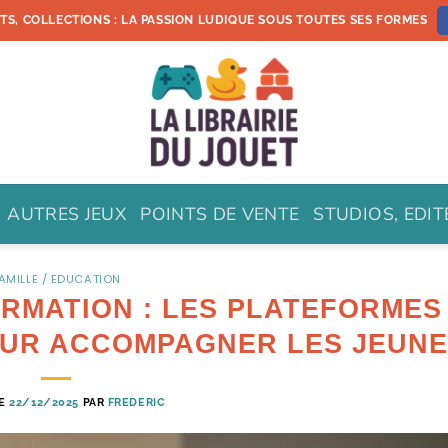
ETS, COLLECTIONS : LA PASSION LUDIQUE SOUS TOUTES SES FORMES
AUTRES JEUX
POINTS DE VENTE
STUDIOS, EDI
AMILLE / EDUCATION
ORMATION : LES PLATEFORMES
OUR ACCOMPAGNER LES JEUN
LE
22/12/2025
PAR
FREDERIC