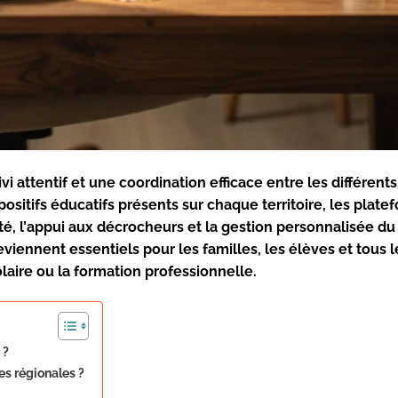
ivi attentif
et une
coordination efficace entre les différents
positifs éducatifs
présents sur chaque territoire, les
plate
té
, l’
appui aux décrocheurs
et la gestion personnalisée d
eviennent essentiels pour les familles, les élèves et tous l
laire
ou la
formation professionnelle
.
 ?
es régionales ?