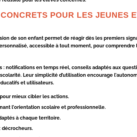
 CONCRETS POUR LES JEUNES E
sion de son enfant
permet de réagir dès les premiers sign
ersonnalisé
, accessible à tout moment, pour comprendre 
s
:
notifications en temps réel
,
conseils adaptés
aux quest
 scolarité
. Leur simplicité d’utilisation encourage l’
autonom
ducatifs
et utilisateurs.
pour mieux cibler les actions.
ant l’
orientation scolaire et professionnelle
.
aptés à chaque territoire.
x décrocheurs
.