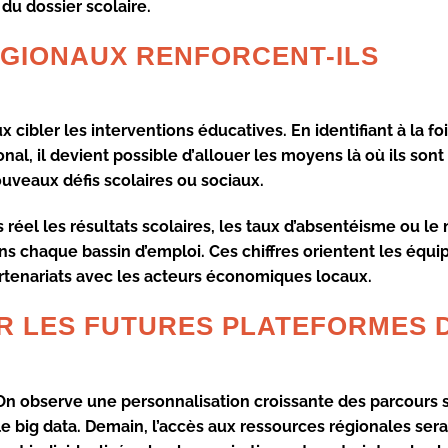
n du
dossier scolaire
.
ÉGIONAUX RENFORCENT-ILS
 cibler les
interventions éducatives
. En identifiant à la fo
onal
, il devient possible d’
allouer les moyens là où ils sont
ouveaux défis scolaires ou sociaux.
 réel les
résultats scolaires
, les
taux d’absentéisme
ou le
s chaque bassin d’emploi. Ces chiffres orientent les équip
tenariats avec les
acteurs économiques locaux
.
R LES FUTURES PLATEFORMES 
 On observe une
personnalisation croissante des parcours
s
t le big data. Demain, l’accès aux
ressources régionales
sera