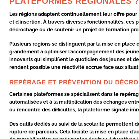
PLATEFORMES RÉGIONALES 
Les
régions adaptent continuellement leur offre
pour 
et d’
insertion
. À travers diverses fonctionnalités, ces
décrochage
ou de soutenir un projet de
formation pro
Plusieurs régions se distinguent par la mise en plac
grandement à optimiser l’accompagnement des jeunes e
innovants
qui simplifient le quotidien des jeunes et d
rendent possible une
réactivité accrue
face aux situat
REPÉRAGE ET PRÉVENTION DU DÉCR
Certaines plateformes se spécialisent dans le
repérag
automatisées
et à la multiplication des échanges ent
ou rencontre des difficultés, la plateforme signale im
Des
outils dédiés au suivi de la scolarité
permettent de
rupture de parcours. Cela facilite la mise en place d’
a