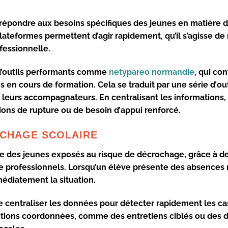
?
répondre aux besoins spécifiques des jeunes en matière d
 plateformes permettent d’agir rapidement, qu’il s’agisse de
fessionnelle
.
e d’outils performants comme
netypareo normandie
, qui co
n cours de formation. Cela se traduit par une série d’
out
e leurs accompagnateurs. En centralisant les informations, 
ions de rupture ou de besoin d’
appui renforcé
.
OCHAGE SCOLAIRE
e des jeunes exposés au risque de décrochage
, grâce à d
re professionnels. Lorsqu’un élève présente des
absences 
médiatement la situation.
 centraliser les données pour détecter rapidement les ca
ctions coordonnées
, comme des
entretiens ciblés
ou des di