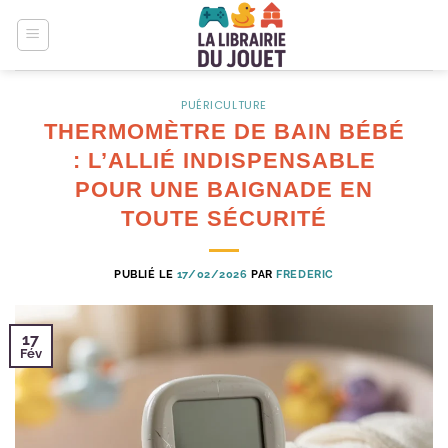
Passer
au
contenu
PUÉRICULTURE
THERMOMÈTRE DE BAIN BÉBÉ
: L’ALLIÉ INDISPENSABLE
POUR UNE BAIGNADE EN
TOUTE SÉCURITÉ
PUBLIÉ LE
17/02/2026
PAR
FREDERIC
17
Fév