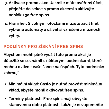
Aktivace promo akce:
Jakmile máte ověřený účet,
přejděte do sekce s promo akcemi a aktivujte
nabídku 30 free spins.
Hraní her:
S volnými otočkami můžete začít hrát
vybrané automaty a užívat si vzrušení z možnosti
výhry.
PODMÍNKY PRO ZÍSKÁNÍ FREE SPINS
Abychom mohli plně využít tuto promo akci, je
důležité se seznámit s některými podmínkami, které
mohou ovlivnit vaše šance na úspěch. Tyto podmínky
zahrnují:
Minimální vklad:
Často je nutné provést minimální
vklad, abyste mohli aktivovat free spins.
Termíny platnosti:
Free spins mají obvykle
stanovenou dobu platnosti, takže je nezapomeňte