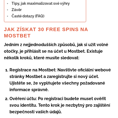
Tipy, jak maximalizovat své výhry
Závěr
Časté dotazy (FAQ)
JAK ZÍSKAT 30 FREE SPINS NA
MOSTBET
Jedním z nejjednodušších způsobů, jak si užít volné
otočky, je přihlásit se na účet u Mostbet. Existuje
několik kroků, které musíte sledovat:
Registrace na Mostbet:
Navštivte oficiální webové
stránky Mostbet a zaregistrujte si nový účet.
Ujistěte se, že vyplňujete všechny požadované
informace správně.
Ověření účtu:
Po registraci budete muset ověřit
svou identitu. Tento krok je nezbytný pro zajištění
bezpečnosti vašich údajů.