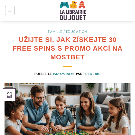
Passer
au
contenu
FAMILLE / EDUCATION
UŽIJTE SI, JAK ZÍSKEJTE 30
FREE SPINS S PROMO AKCÍ NA
MOSTBET
PUBLIÉ LE
24/07/2026
PAR
FREDERIC
24
Juil