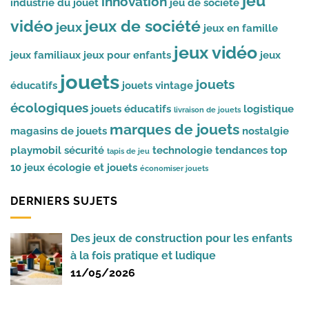
jeu
innovation
industrie du jouet
jeu de société
vidéo
jeux de société
jeux
jeux en famille
jeux vidéo
jeux familiaux
jeux pour enfants
jeux
jouets
jouets
éducatifs
jouets vintage
écologiques
jouets éducatifs
logistique
livraison de jouets
marques de jouets
magasins de jouets
nostalgie
playmobil
sécurité
technologie
tendances
top
tapis de jeu
10 jeux
écologie et jouets
économiser jouets
DERNIERS SUJETS
Des jeux de construction pour les enfants
à la fois pratique et ludique
11/05/2026