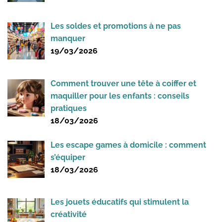
Les soldes et promotions à ne pas
manquer
19/03/2026
Comment trouver une tête à coiffer et
maquiller pour les enfants : conseils
pratiques
18/03/2026
Les escape games à domicile : comment
s’équiper
18/03/2026
Les jouets éducatifs qui stimulent la
créativité