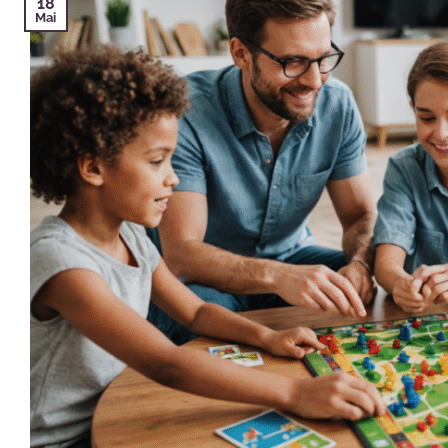
18
Mai