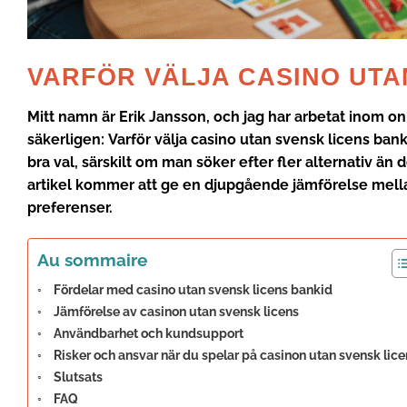
VARFÖR VÄLJA CASINO UTA
Mitt namn är Erik Jansson, och jag har arbetat inom on
säkerligen:
Varför välja casino utan svensk licens ban
bra val, särskilt om man söker efter fler alternativ 
artikel kommer att ge en djupgående jämförelse mellan 
preferenser.
Au sommaire
Fördelar med casino utan svensk licens bankid
Jämförelse av casinon utan svensk licens
Användbarhet och kundsupport
Risker och ansvar när du spelar på casinon utan svensk lice
Slutsats
FAQ