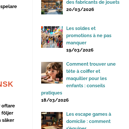
des fabricants de jouets
 spelare
20/03/2026
Les soldes et
promotions à ne pas
manquer
19/03/2026
Comment trouver une
tête à coiffer et
maquiller pour les
NSK
enfants : conseils
pratiques
18/03/2026
 oftare
 följer
Les escape games à
h säker
domicile : comment
s’équiper