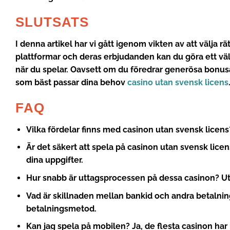
SLUTSATS
I denna artikel har vi gått igenom vikten av att välja 
plattformar och deras erbjudanden kan du göra ett väli
när du spelar. Oavsett om du föredrar generösa bonusar
som bäst passar dina behov
casino utan svensk licens
FAQ
Vilka fördelar finns med casinon utan svensk licens
Är det säkert att spela på casinon utan svensk licen
dina uppgifter.
Hur snabb är uttagsprocessen på dessa casinon?
Ut
Vad är skillnaden mellan bankid och andra betaln
betalningsmetod.
Kan jag spela på mobilen?
Ja, de flesta casinon ha