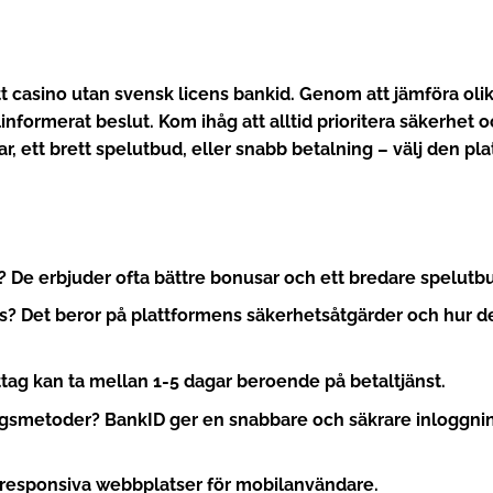
rätt casino utan svensk licens bankid. Genom att jämföra oli
nformerat beslut. Kom ihåg att alltid prioritera säkerhet 
, ett brett spelutbud, eller snabb betalning – välj den pl
.
?
De erbjuder ofta bättre bonusar och ett bredare spelutb
s?
Det beror på plattformens säkerhetsåtgärder och hur d
tag kan ta mellan 1-5 dagar beroende på betaltjänst.
ingsmetoder?
BankID ger en snabbare och säkrare inloggni
r responsiva webbplatser för mobilanvändare.