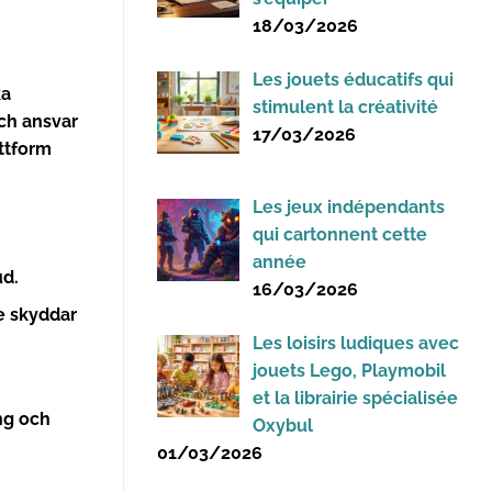
18/03/2026
Les jouets éducatifs qui
ka
stimulent la créativité
och ansvar
17/03/2026
attform
Les jeux indépendants
qui cartonnent cette
année
ud.
16/03/2026
e skyddar
Les loisirs ludiques avec
jouets Lego, Playmobil
et la librairie spécialisée
ng och
Oxybul
01/03/2026