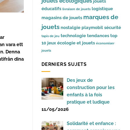
jouets écologiques
jouets
éducatifs
logistique
livraison de jouets
marques de
magasins de jouets
jouets
nostalgie
playmobil
sécurité
technologie
tendances
top
tapis de jeu
ar
10 jeux
écologie et jouets
économiser
an vara ett
jouets
yn. Denna
tifrån dina
DERNIERS SUJETS
Des jeux de
construction pour les
enfants à la fois
pratique et ludique
11/05/2026
Solidarité et enfance :