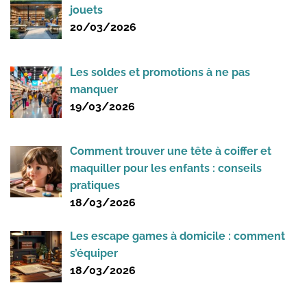
jouets
20/03/2026
Les soldes et promotions à ne pas
manquer
19/03/2026
Comment trouver une tête à coiffer et
maquiller pour les enfants : conseils
pratiques
18/03/2026
Les escape games à domicile : comment
s’équiper
18/03/2026