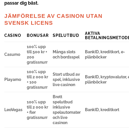
passar dig bäst.
JÄMFÖRELSE AV CASINON UTAN
SVENSK LICENS
AKTIVA
CASINO
BONUSAR
SPELUTBUD
BETALNINGSMETOD
100% upp
till 500 kr +
Många slots
BankID, kreditkort, e-
Casumo
200
och bordsspel
plånböcker
gratissnurr
100% upp
Stort utbud av
till 2 000 kr
BankID, kryptovalutor, 
Playamo
spel, inklusive
+ 100
plånböcker
live casinon
gratissnurr
Brett
100% upp
spelutbud
till 2 000 kr
inklusive
LeoVegas
BankID, kreditkort
+ fler
spelautomater
gratissnurr
och live
casinon