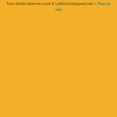
Tous droits réservés 2026 ©
Lalibrairiedujouet.net
—
Plan du
site