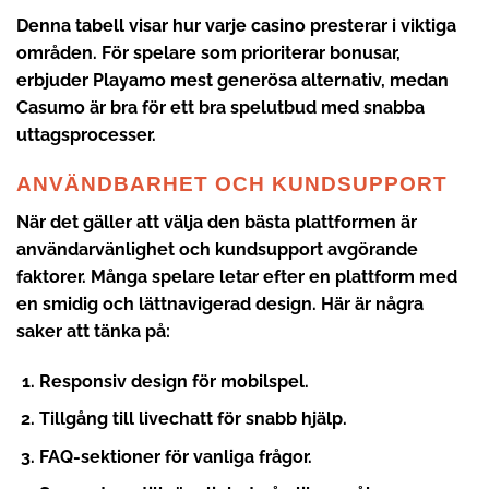
Denna tabell visar hur varje casino presterar i viktiga
områden. För spelare som prioriterar bonusar,
erbjuder Playamo mest generösa alternativ, medan
Casumo är bra för ett bra spelutbud med snabba
uttagsprocesser.
ANVÄNDBARHET OCH KUNDSUPPORT
När det gäller att välja den bästa plattformen är
användarvänlighet och kundsupport avgörande
faktorer. Många spelare letar efter en plattform med
en smidig och lättnavigerad design. Här är några
saker att tänka på:
Responsiv design för mobilspel.
Tillgång till livechatt för snabb hjälp.
FAQ-sektioner för vanliga frågor.