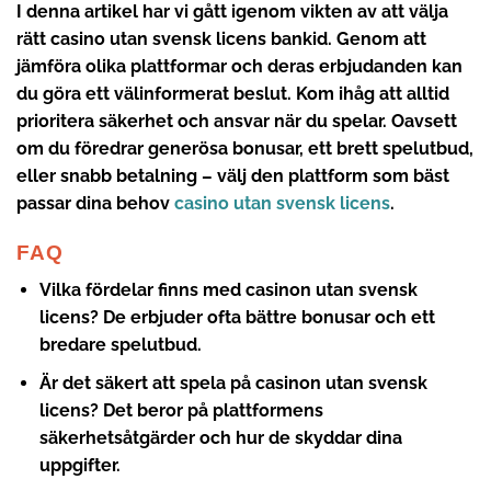
I denna artikel har vi gått igenom vikten av att välja
rätt casino utan svensk licens bankid. Genom att
jämföra olika plattformar och deras erbjudanden kan
du göra ett välinformerat beslut. Kom ihåg att alltid
prioritera säkerhet och ansvar när du spelar. Oavsett
om du föredrar generösa bonusar, ett brett spelutbud,
eller snabb betalning – välj den plattform som bäst
passar dina behov
casino utan svensk licens
.
FAQ
Vilka fördelar finns med casinon utan svensk
licens?
De erbjuder ofta bättre bonusar och ett
bredare spelutbud.
Är det säkert att spela på casinon utan svensk
licens?
Det beror på plattformens
säkerhetsåtgärder och hur de skyddar dina
uppgifter.