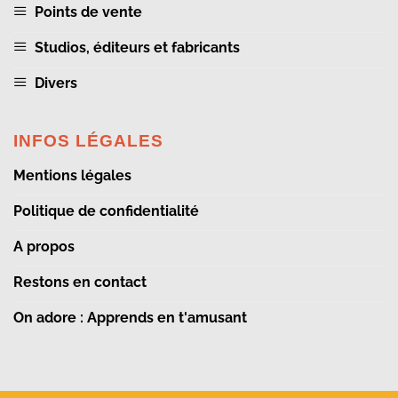
Points de vente
Studios, éditeurs et fabricants
Divers
INFOS LÉGALES
Mentions légales
Politique de confidentialité
A propos
Restons en contact
On adore : Apprends en t'amusant