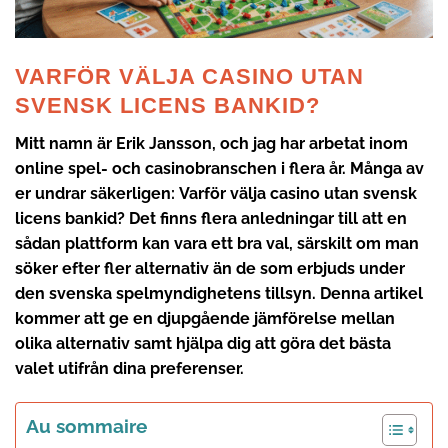
VARFÖR VÄLJA CASINO UTAN
SVENSK LICENS BANKID?
Mitt namn är Erik Jansson, och jag har arbetat inom
online spel- och casinobranschen i flera år. Många av
er undrar säkerligen:
Varför välja casino utan svensk
licens bankid?
Det finns flera anledningar till att en
sådan plattform kan vara ett bra val, särskilt om man
söker efter fler alternativ än de som erbjuds under
den svenska spelmyndighetens tillsyn. Denna artikel
kommer att ge en djupgående jämförelse mellan
olika alternativ samt hjälpa dig att göra det bästa
valet utifrån dina preferenser.
Au sommaire