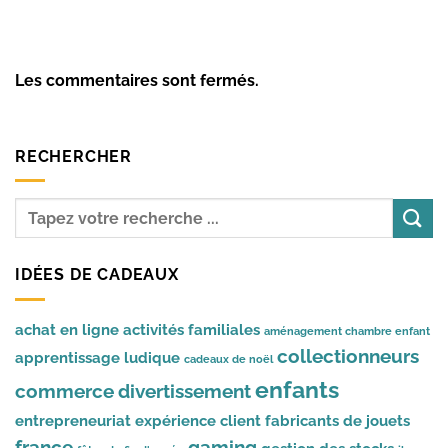
Les commentaires sont fermés.
RECHERCHER
IDÉES DE CADEAUX
achat en ligne
activités familiales
aménagement chambre enfant
collectionneurs
apprentissage ludique
cadeaux de noël
enfants
commerce
divertissement
entrepreneuriat
expérience client
fabricants de jouets
france
gaming