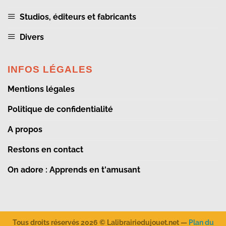
Studios, éditeurs et fabricants
Divers
INFOS LÉGALES
Mentions légales
Politique de confidentialité
A propos
Restons en contact
On adore : Apprends en t'amusant
Tous droits réservés 2026 ©
Lalibrairiedujouet.net
—
Plan du