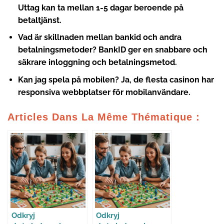
Uttag kan ta mellan 1-5 dagar beroende på
betaltjänst.
Vad är skillnaden mellan bankid och andra
betalningsmetoder?
BankID ger en snabbare och
säkrare inloggning och betalningsmetod.
Kan jag spela på mobilen?
Ja, de flesta casinon har
responsiva webbplatser för mobilanvändare.
Articles Dans La Même Thématique :
Odkryj
Odkryj