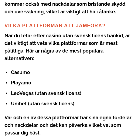
kommer också med nackdelar som bristande skydd
och övervakning, vilket är viktigt att ha i åtanke.
VILKA PLATTFORMAR ATT JÄMFÖRA?
När du letar efter casino utan svensk licens bankid, är
det viktigt att veta vilka plattformar som är mest
pålitliga. Här är några av de mest populära
alternativen:
Casumo
Playamo
LeoVegas (utan svensk licens)
Unibet (utan svensk licens)
Var och en av dessa plattformar har sina egna fördelar
och nackdelar, och det kan påverka vilket val som
passar dig bäst.