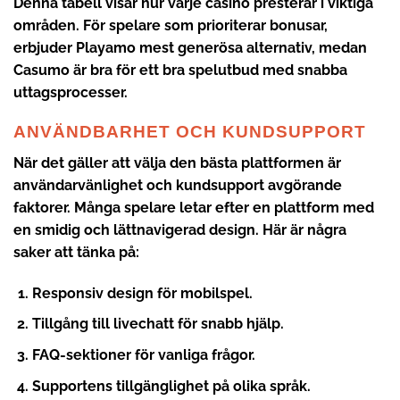
Denna tabell visar hur varje casino presterar i viktiga
områden. För spelare som prioriterar bonusar,
erbjuder Playamo mest generösa alternativ, medan
Casumo är bra för ett bra spelutbud med snabba
uttagsprocesser.
ANVÄNDBARHET OCH KUNDSUPPORT
När det gäller att välja den bästa plattformen är
användarvänlighet och kundsupport avgörande
faktorer. Många spelare letar efter en plattform med
en smidig och lättnavigerad design. Här är några
saker att tänka på:
Responsiv design för mobilspel.
Tillgång till livechatt för snabb hjälp.
FAQ-sektioner för vanliga frågor.
Supportens tillgänglighet på olika språk.