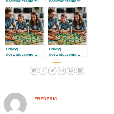
doświadczenie w
doświadczenie w
grze z krupierem na
grze z krupierem na
żywo w Vox Casino
żywo w Vox Casino
Odkryj
Odkryj
doświadczenie w
doświadczenie w
grze z krupierem na
grze z krupierem na
żywo w Vox Casino
żywo w Vox Casino
FREDERIC