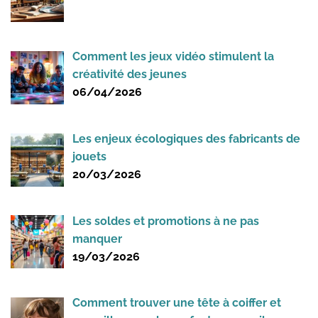
Comment les jeux vidéo stimulent la
créativité des jeunes
06/04/2026
Les enjeux écologiques des fabricants de
jouets
20/03/2026
Les soldes et promotions à ne pas
manquer
19/03/2026
Comment trouver une tête à coiffer et