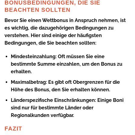
BONUSBEDINGUNGEN, DIE SIE
BEACHTEN SOLLTEN
Bevor Sie einen Wettbonus in Anspruch nehmen, ist
es wichtig, die dazugehörigen Bedingungen zu
verstehen. Hier sind einige der häufigsten
Bedingungen, die Sie beachten sollten:
Mindesteinzahlung:
Oft müssen Sie eine
bestimmte Summe einzahlen, um den Bonus zu
erhalten.
Maximalbetrag:
Es gibt oft Obergrenzen für die
Höhe des Bonus, den Sie erhalten können.
Länderspezifische Einschränkungen:
Einige Boni
sind nur für bestimmte Länder oder
Regionalkunden verfügbar.
FAZIT