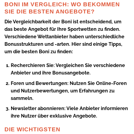
BONI IM VERGLEICH: WO BEKOMMEN
SIE DIE BESTEN ANGEBOTE?
Die Vergleichbarkeit der Boni ist entscheidend, um
das beste Angebot für Ihre Sportwetten zu finden.
Verschiedene Wettanbieter haben unterschiedliche
Bonusstrukturen und -arten. Hier sind einige Tipps,
um die besten Boni zu finden:
Recherchieren Sie:
Vergleichen Sie verschiedene
Anbieter und ihre Bonusangebote.
Foren und Bewertungen:
Nutzen Sie Online-Foren
und Nutzerbewertungen, um Erfahrungen zu
sammeln.
Newsletter abonnieren:
Viele Anbieter informieren
ihre Nutzer über exklusive Angebote.
DIE WICHTIGSTEN