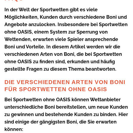
In der Welt der Sportwetten gibt es viele
Möglichkeiten, Kunden durch verschiedene Boni und
Angebote anzulocken. Insbesondere bei Sportwetten
ohne OASIS, einem System zur Sperrung von
Wettenden, erwarten viele Spieler ansprechende
Boni und Vorteile. In diesem Artikel werden wir die
verschiedenen Arten von Boni, die bei Sportwetten
ohne OASIS zu finden sind, erkunden und häufig
gestellte Fragen zu diesem Thema beantworten.
DIE VERSCHIEDENEN ARTEN VON BONI
FÜR SPORTWETTEN OHNE OASIS
Bei Sportwetten ohne OASIS können Wettanbieter
unterschiedliche Boni bereitstellen, um neue Kunden
zu gewinnen und bestehende Kunden zu binden. Hier
sind einige der gängigsten Boni, die Sie erwarten
können: