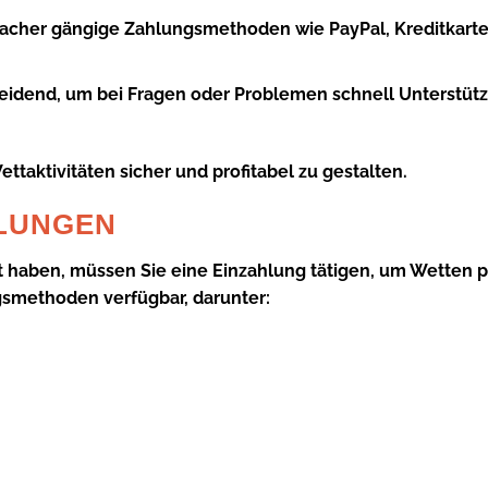
acher gängige Zahlungsmethoden wie PayPal, Kreditkart
heidend, um bei Fragen oder Problemen schnell Unterstüt
ttaktivitäten sicher und profitabel zu gestalten.
LUNGEN
aben, müssen Sie eine Einzahlung tätigen, um Wetten p
gsmethoden verfügbar, darunter: