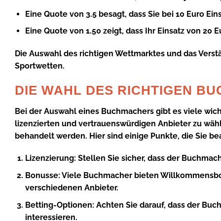
Eine Quote von 3.5 besagt, dass Sie bei 10 Euro Ei
Eine Quote von 1.50 zeigt, dass Ihr Einsatz von 20 
Die Auswahl des richtigen Wettmarktes und das Verstä
Sportwetten.
DIE WAHL DES RICHTIGEN B
Bei der Auswahl eines Buchmachers gibt es viele wich
lizenzierten und vertrauenswürdigen Anbieter zu wähle
behandelt werden. Hier sind einige Punkte, die Sie be
Lizenzierung:
Stellen Sie sicher, dass der Buchmach
Bonusse:
Viele Buchmacher bieten Willkommensbon
verschiedenen Anbieter.
Betting-Optionen:
Achten Sie darauf, dass der Buch
interessieren.