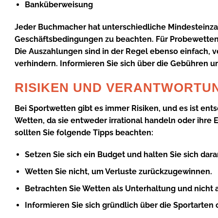
Banküberweisung
Jeder Buchmacher hat unterschiedliche Mindesteinzah
Geschäftsbedingungen zu beachten. Für Probewetten so
Die Auszahlungen sind in der Regel ebenso einfach, v
verhindern. Informieren Sie sich über die Gebühren u
RISIKEN UND VERANTWORTU
Bei Sportwetten gibt es immer Risiken, und es ist en
Wetten, da sie entweder irrational handeln oder ihre
sollten Sie folgende Tipps beachten:
Setzen Sie sich ein Budget und halten Sie sich dara
Wetten Sie nicht, um Verluste zurückzugewinnen.
Betrachten Sie Wetten als Unterhaltung und nicht a
Informieren Sie sich gründlich über die Sportarten 