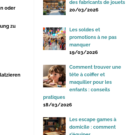
des fabricants de jouets
en oder
20/03/2026
zung zu
Les soldes et
promotions à ne pas
manquer
19/03/2026
Comment trouver une
tête à coiffer et
latzieren
maquiller pour les
enfants : conseils
pratiques
18/03/2026
Les escape games à
domicile : comment
s’équiper