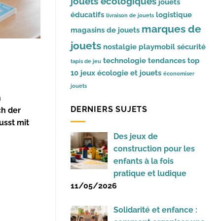
jouets écologiques
jouets
éducatifs
logistique
livraison de jouets
marques de
magasins de jouets
jouets
nostalgie
playmobil
sécurité
technologie
tendances
top
tapis de jeu
10 jeux
écologie et jouets
économiser
jouets
n
DERNIERS SUJETS
ch der
usst mit
Des jeux de
construction pour les
enfants à la fois
pratique et ludique
11/05/2026
Solidarité et enfance :