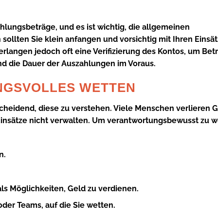
lungsbeträge, und es ist wichtig, die allgemeinen
llten Sie klein anfangen und vorsichtig mit Ihren Einsät
erlangen jedoch oft eine Verifizierung des Kontos, um Bet
nd die Dauer der Auszahlungen im Voraus.
NGSVOLLES WETTEN
tscheidend, diese zu verstehen. Viele Menschen verlieren 
 Einsätze nicht verwalten. Um verantwortungsbewusst zu w
n.
ls Möglichkeiten, Geld zu verdienen.
oder Teams, auf die Sie wetten.