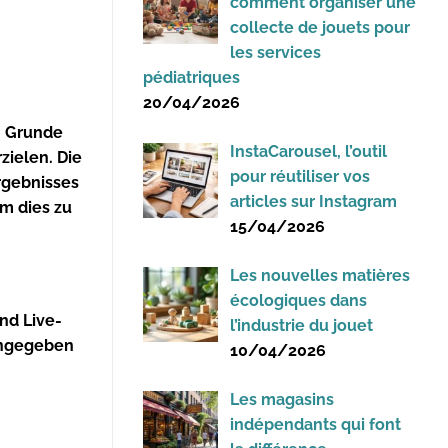
comment organiser une
collecte de jouets pour
les services
pédiatriques
20/04/2026
im Grunde
InstaCarousel, l’outil
zielen. Die
pour réutiliser vos
rgebnisses
articles sur Instagram
Um dies zu
15/04/2026
Les nouvelles matières
écologiques dans
nd Live-
l’industrie du jouet
 angegeben
10/04/2026
Les magasins
indépendants qui font