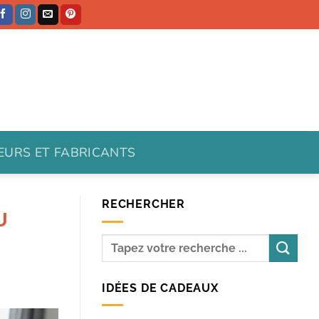
TEURS ET FABRICANTS
RECHERCHER
U
IDÉES DE CADEAUX