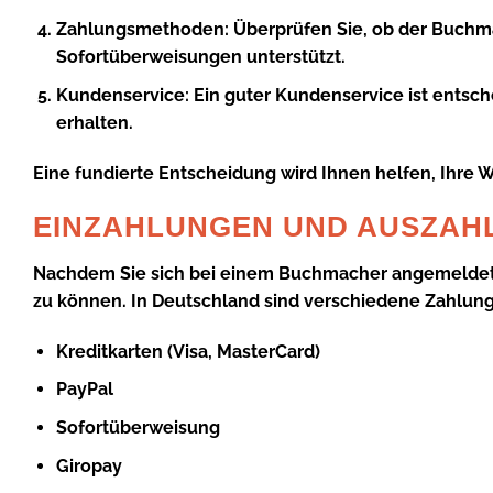
Zahlungsmethoden:
Überprüfen Sie, ob der Buchm
Sofortüberweisungen unterstützt.
Kundenservice:
Ein guter Kundenservice ist entsc
erhalten.
Eine fundierte Entscheidung wird Ihnen helfen, Ihre We
EINZAHLUNGEN UND AUSZAH
Nachdem Sie sich bei einem Buchmacher angemeldet h
zu können. In Deutschland sind verschiedene Zahlun
Kreditkarten (Visa, MasterCard)
PayPal
Sofortüberweisung
Giropay