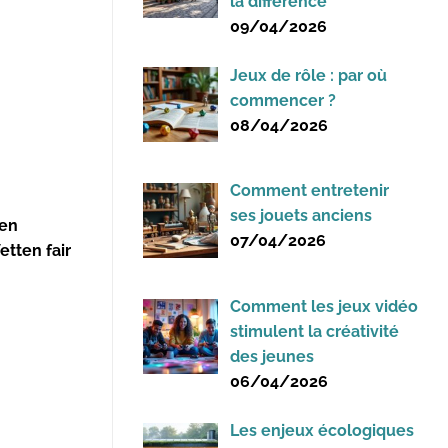
la différence
09/04/2026
Jeux de rôle : par où
commencer ?
08/04/2026
Comment entretenir
ses jouets anciens
nen
07/04/2026
etten fair
Comment les jeux vidéo
stimulent la créativité
des jeunes
06/04/2026
Les enjeux écologiques