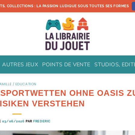
ETS, COLLECTIONS : LA PASSION LUDIQUE SOUS TOUTES SES FORMES
AUTRES JEUX
POINTS DE VENTE
STUDIOS, EDI
AMILLE / EDUCATION
I SPORTWETTEN OHNE OASIS Z
ISIKEN VERSTEHEN
E
03/06/2026
PAR
FREDERIC