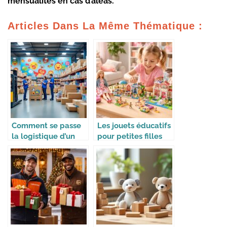
mensualités en cas d’aléas.
Articles Dans La Même Thématique :
Comment se passe
Les jouets éducatifs
la logistique d’un
pour petites filles
site e-commerce de
avec Barbie,
jouets
Playmobil et Lego
Friends