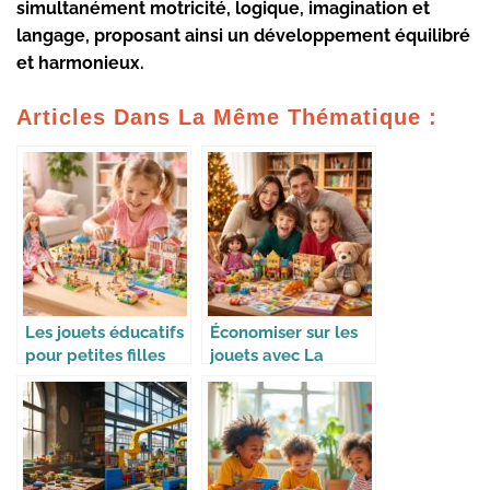
simultanément motricité, logique, imagination et
langage, proposant ainsi un développement équilibré
et harmonieux.
Articles Dans La Même Thématique :
Les jouets éducatifs
Économiser sur les
pour petites filles
jouets avec La
avec Barbie,
Librairie du Jouet et
Playmobil et Lego
achats malins pour
Friends
Noël et
anniversaires