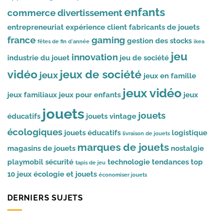
enfants
commerce
divertissement
entrepreneuriat
expérience client
fabricants de jouets
france
gaming
gestion des stocks
fêtes de fin d'année
ikea
jeu
innovation
industrie du jouet
jeu de société
vidéo
jeux de société
jeux
jeux en famille
jeux vidéo
jeux familiaux
jeux pour enfants
jeux
jouets
jouets
éducatifs
jouets vintage
écologiques
jouets éducatifs
logistique
livraison de jouets
marques de jouets
magasins de jouets
nostalgie
playmobil
sécurité
technologie
tendances
top
tapis de jeu
10 jeux
écologie et jouets
économiser jouets
DERNIERS SUJETS