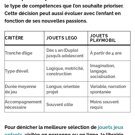
le type de compétences que l’on souhaite prioriser.
Cette décision peut aussi évoluer avec l’enfant en
fonction de ses nouvelles passions.
JOUETS
CRITÈRE
JOUETS LEGO
PLAYMOBIL
Dès 1 an (Duplo)
Tranche d’âge
À partir de 4 ans
jusqu’à adolescent
Imagination,
Logique, motricité,
Type d’éveil
langage,
construction
socialisation
Durée moyenne
Longue, orientée
Variable, narration
de jeu
projet
spontanée
Accompagnement
Moins souvent
Souvent utile
nécessaire
requis
Pour dénicher la meilleure sélection de
jouets jeux
enfants
, visitée en personne ou en ligne, la librairie