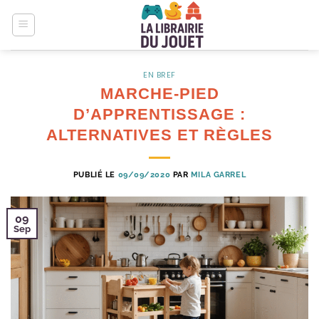
Passer
au
contenu
EN BREF
MARCHE-PIED
D’APPRENTISSAGE :
ALTERNATIVES ET RÈGLES
PUBLIÉ LE
09/09/2020
PAR
MILA GARREL
09
Sep