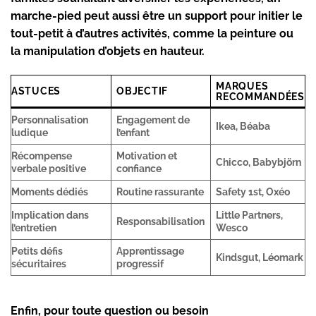
marche-pied peut aussi être un support pour initier le
tout-petit à d’autres activités, comme la peinture ou
la manipulation d’objets en hauteur.
MARQUES
ASTUCES
OBJECTIF
RECOMMANDÉES
Personnalisation
Engagement de
Ikea, Béaba
ludique
l’enfant
Récompense
Motivation et
Chicco, Babybjörn
verbale positive
confiance
Moments dédiés
Routine rassurante
Safety 1st, Oxéo
Implication dans
Little Partners,
Responsabilisation
l’entretien
Wesco
Petits défis
Apprentissage
Kindsgut, Léomark
sécuritaires
progressif
Enfin, pour toute question ou besoin