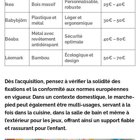
Personnalisable,
Ikea
Bois massif
25€ – 40€
robuste
Plastique et
Léger et
Babybjörn
30€ – 50€
métal
ergonomique
Métal avec
Sécurité
Béaba
revêtement
40€ – 60€
optimale
antidérapant
Écologique et
Léomark
Bambou
50€ – 70€
design
Dès l’acquisition, pensez à vérifier la solidité des
fixations et la conformité aux normes européennes
en vigueur. Dans un contexte domestique, le marche-
pied peut également être multi-usages, servant à la
fois dans la cuisine, dans la salle de bain et même à
l’extérieur pour les jeux, offrant ainsi un support fiable
et rassurant pour l’enfant.