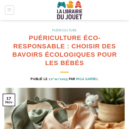
Passer
au
contenu
PUÉRICULTURE
PUÉRICULTURE ÉCO-
RESPONSABLE : CHOISIR DES
BAVOIRS ÉCOLOGIQUES POUR
LES BÉBÉS
PUBLIÉ LE
17/11/2025
PAR
MILA GARREL
17
Nov