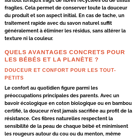
surtout lorsqu’il s’agit de
fibres recyclées
ou de tissus
fragiles. Cela permet de conserver toute la
douceur
du produit
et son aspect initial. En cas de tache, un
traitement rapide avec du savon naturel suffit
généralement à éliminer les résidus, sans altérer la
texture ni la couleur.
QUELS AVANTAGES CONCRETS POUR
LES BÉBÉS ET LA PLANÈTE ?
DOUCEUR ET CONFORT POUR LES TOUT-
PETITS
Le
confort
au quotidien figure parmi les
préoccupations principales des parents. Avec un
bavoir écologique
en
coton biologique
ou en
bambou
certifié
, la
douceur
n’est jamais sacrifiée au profit de la
résistance. Ces fibres naturelles respectent la
sensibilité de la peau de chaque bébé et minimisent
les rougeurs autour du cou ou du menton, même