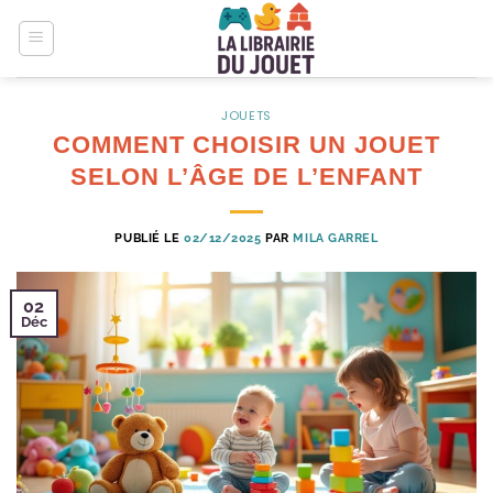
Passer
au
contenu
JOUETS
COMMENT CHOISIR UN JOUET
SELON L’ÂGE DE L’ENFANT
PUBLIÉ LE
02/12/2025
PAR
MILA GARREL
02
Déc