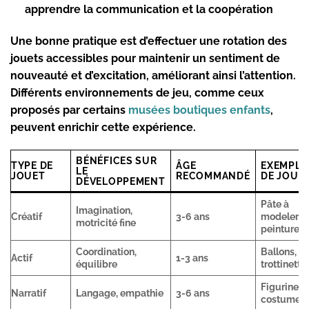
apprendre la communication et la coopération
Une bonne pratique est d’effectuer une rotation des
jouets accessibles pour maintenir un sentiment de
nouveauté et d’excitation, améliorant ainsi l’attention.
Différents environnements de jeu, comme ceux
proposés par certains
musées boutiques enfants
,
peuvent enrichir cette expérience.
BÉNÉFICES SUR
TYPE DE
ÂGE
EXEMPLE
LE
JOUET
RECOMMANDÉ
DE JOUE
DÉVELOPPEMENT
Pâte à
Imagination,
Créatif
3-6 ans
modeler,
motricité fine
peinture
Coordination,
Ballons,
Actif
1-3 ans
équilibre
trottinette
Figurines,
Narratif
Langage, empathie
3-6 ans
costumes