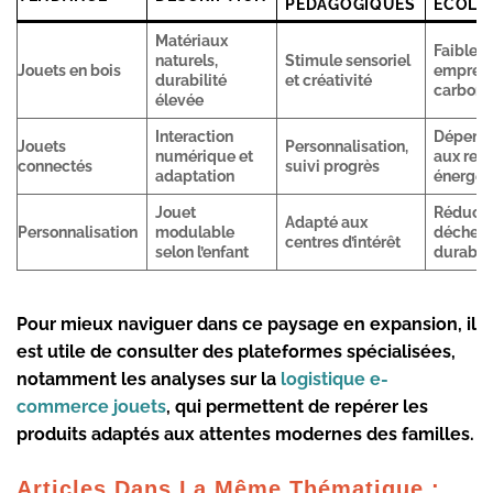
PÉDAGOGIQUES
ÉCOLO
Matériaux
Faible
naturels,
Stimule sensoriel
Jouets en bois
emprein
durabilité
et créativité
carbon
élevée
Interaction
Dépend
Jouets
Personnalisation,
numérique et
aux res
connectés
suivi progrès
adaptation
énergét
Jouet
Réducti
Adapté aux
Personnalisation
modulable
déchets
centres d’intérêt
selon l’enfant
durabili
Pour mieux naviguer dans ce paysage en expansion, il
est utile de consulter des plateformes spécialisées,
notamment les analyses sur la
logistique e-
commerce jouets
, qui permettent de repérer les
produits adaptés aux attentes modernes des familles.
Articles Dans La Même Thématique :