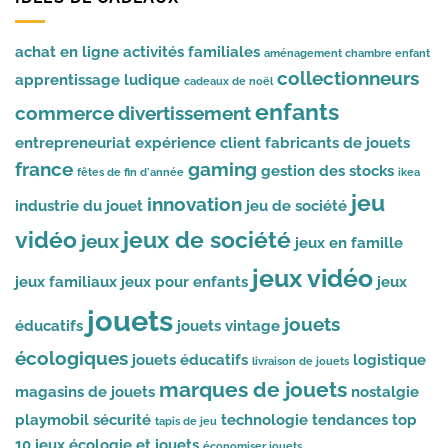
achat en ligne
activités familiales
aménagement chambre enfant
collectionneurs
apprentissage ludique
cadeaux de noël
enfants
commerce
divertissement
entrepreneuriat
expérience client
fabricants de jouets
france
gaming
gestion des stocks
fêtes de fin d'année
ikea
jeu
innovation
industrie du jouet
jeu de société
vidéo
jeux de société
jeux
jeux en famille
jeux vidéo
jeux familiaux
jeux pour enfants
jeux
jouets
jouets
éducatifs
jouets vintage
écologiques
jouets éducatifs
logistique
livraison de jouets
marques de jouets
magasins de jouets
nostalgie
playmobil
sécurité
technologie
tendances
top
tapis de jeu
10 jeux
écologie et jouets
économiser jouets