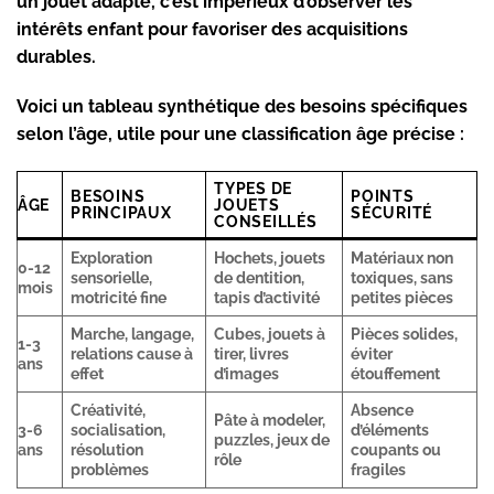
un jouet adapté, c’est impérieux d’observer les
intérêts enfant
pour favoriser des acquisitions
durables.
Voici un tableau synthétique des besoins spécifiques
selon l’âge, utile pour une classification âge précise :
TYPES DE
BESOINS
POINTS
ÂGE
JOUETS
PRINCIPAUX
SÉCURITÉ
CONSEILLÉS
Exploration
Hochets, jouets
Matériaux non
0-12
sensorielle,
de dentition,
toxiques, sans
mois
motricité fine
tapis d’activité
petites pièces
Marche, langage,
Cubes, jouets à
Pièces solides,
1-3
relations cause à
tirer, livres
éviter
ans
effet
d’images
étouffement
Créativité,
Absence
Pâte à modeler,
3-6
socialisation,
d’éléments
puzzles, jeux de
ans
résolution
coupants ou
rôle
problèmes
fragiles