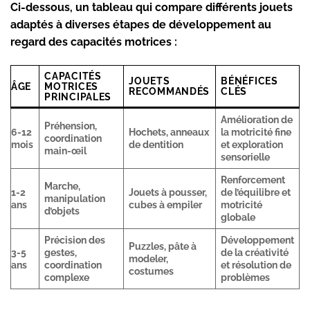
Ci-dessous, un tableau qui compare différents jouets
adaptés à diverses étapes de développement au
regard des capacités motrices :
CAPACITÉS
JOUETS
BÉNÉFICES
ÂGE
MOTRICES
RECOMMANDÉS
CLÉS
PRINCIPALES
Amélioration de
Préhension,
6-12
Hochets, anneaux
la motricité fine
coordination
mois
de dentition
et exploration
main-œil
sensorielle
Renforcement
Marche,
1-2
Jouets à pousser,
de l’équilibre et
manipulation
ans
cubes à empiler
motricité
d’objets
globale
Précision des
Développement
Puzzles, pâte à
3-5
gestes,
de la créativité
modeler,
ans
coordination
et résolution de
costumes
complexe
problèmes