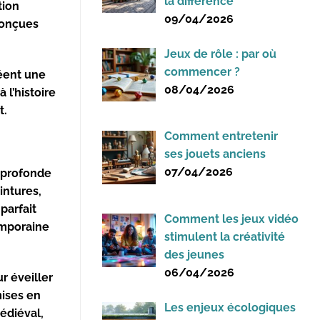
la différence
tion
09/04/2026
conçues
Jeux de rôle : par où
commencer ?
réent une
08/04/2026
 l’histoire
t.
Comment entretenir
ses jouets anciens
07/04/2026
s profonde
intures,
parfait
Comment les jeux vidéo
emporaine
stimulent la créativité
des jeunes
06/04/2026
r éveiller
mises en
Les enjeux écologiques
édiéval,