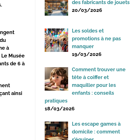
des fabricants de jouets
.
20/03/2026
Les soldes et
ongent
promotions à ne pas
 du
manquer
me à
19/03/2026
. Le
Musée
ants de 6 à
Comment trouver une
tête à coiffer et
maquiller pour les
chent
enfants : conseils
çant ainsi
pratiques
18/03/2026
Les escape games à
domicile : comment
s’équiper