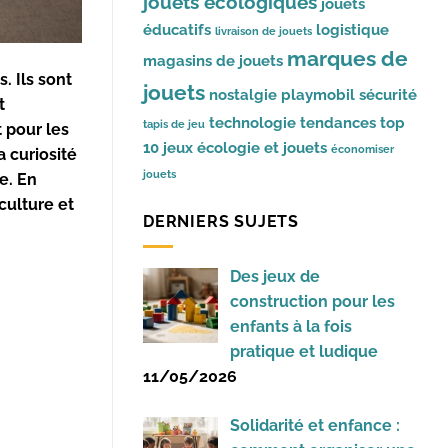
jouets écologiques
jouets
éducatifs
logistique
livraison de jouets
marques de
magasins de jouets
. Ils sont
jouets
nostalgie
playmobil
sécurité
t
technologie
tendances
top
tapis de jeu
t pour les
10 jeux
écologie et jouets
économiser
a curiosité
jouets
e. En
 culture et
DERNIERS SUJETS
Des jeux de
construction pour les
enfants à la fois
pratique et ludique
11/05/2026
Solidarité et enfance :