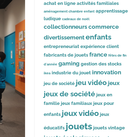
achat en ligne
activités familiales
apprentissage
aménagement chambre enfant
ludique
cadeaux de noël
collectionneurs
commerce
enfants
divertissement
entrepreneuriat
expérience client
france
fabricants de jouets
fêtes de fin
gaming
gestion des stocks
d'année
innovation
industrie du jouet
ikea
jeu vidéo
jeux
jeu de société
jeux de société
jeux en
famille
jeux familiaux
jeux pour
jeux vidéo
enfants
jeux
jouets
éducatifs
jouets vintage