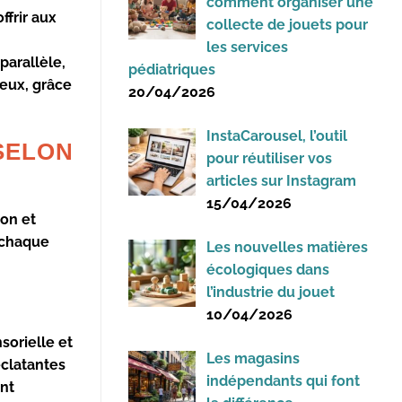
comment organiser une
ffrir aux
collecte de jouets pour
les services
parallèle,
pédiatriques
 eux, grâce
20/04/2026
InstaCarousel, l’outil
SELON
pour réutiliser vos
articles sur Instagram
15/04/2026
ion et
à chaque
Les nouvelles matières
écologiques dans
l’industrie du jouet
10/04/2026
nsorielle et
Les magasins
éclatantes
indépendants qui font
ent