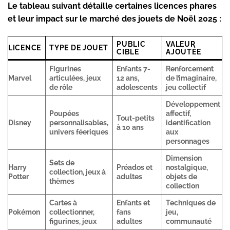
Le tableau suivant détaille certaines licences phares
et leur impact sur le marché des jouets de Noël 2025 :
PUBLIC
VALEUR
LICENCE
TYPE DE JOUET
CIBLE
AJOUTÉE
Figurines
Enfants 7-
Renforcement
Marvel
articulées, jeux
12 ans,
de l’imaginaire,
de rôle
adolescents
jeu collectif
Développement
Poupées
affectif,
Tout-petits
Disney
personnalisables,
identification
à 10 ans
univers féeriques
aux
personnages
Dimension
Sets de
Harry
Préados et
nostalgique,
collection, jeux à
Potter
adultes
objets de
thèmes
collection
Cartes à
Enfants et
Techniques de
Pokémon
collectionner,
fans
jeu,
figurines, jeux
adultes
communauté