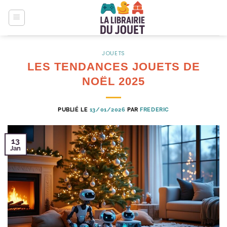
Passer
au
contenu
JOUETS
LES TENDANCES JOUETS DE
NOËL 2025
PUBLIÉ LE
13/01/2026
PAR
FREDERIC
13
Jan