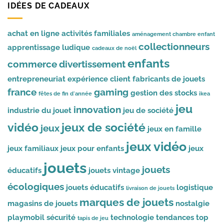
IDÉES DE CADEAUX
achat en ligne
activités familiales
aménagement chambre enfant
collectionneurs
apprentissage ludique
cadeaux de noël
enfants
commerce
divertissement
entrepreneuriat
expérience client
fabricants de jouets
france
gaming
gestion des stocks
fêtes de fin d'année
ikea
jeu
innovation
industrie du jouet
jeu de société
vidéo
jeux de société
jeux
jeux en famille
jeux vidéo
jeux familiaux
jeux pour enfants
jeux
jouets
jouets
éducatifs
jouets vintage
écologiques
jouets éducatifs
logistique
livraison de jouets
marques de jouets
magasins de jouets
nostalgie
playmobil
sécurité
technologie
tendances
top
tapis de jeu