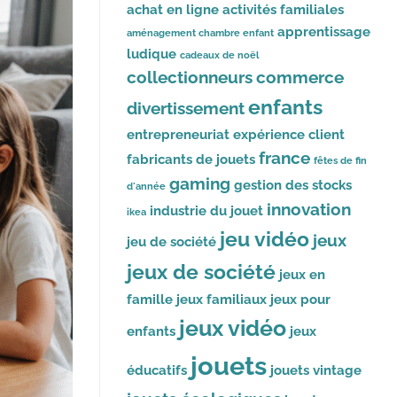
achat en ligne
activités familiales
apprentissage
aménagement chambre enfant
ludique
cadeaux de noël
collectionneurs
commerce
enfants
divertissement
entrepreneuriat
expérience client
france
fabricants de jouets
fêtes de fin
gaming
gestion des stocks
d'année
innovation
industrie du jouet
ikea
jeu vidéo
jeux
jeu de société
jeux de société
jeux en
famille
jeux familiaux
jeux pour
jeux vidéo
enfants
jeux
jouets
éducatifs
jouets vintage