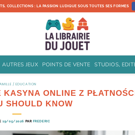
ETS, COLLECTIONS : LA PASSION LUDIQUE SOUS TOUTES SES FORMES
AUTRES JEUX
POINTS DE VENTE
STUDIOS, EDI
AMILLE / EDUCATION
 KASYNA ONLINE Z PŁATNOŚC
OU SHOULD KNOW
LE
19/05/2026
PAR
FREDERIC