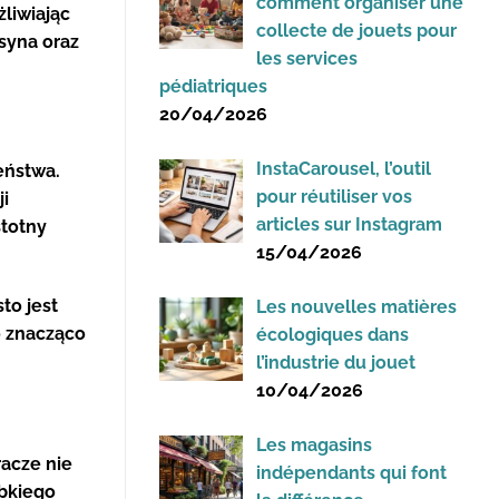
comment organiser une
żliwiając
collecte de jouets pour
syna oraz
les services
pédiatriques
20/04/2026
InstaCarousel, l’outil
eństwa.
pour réutiliser vos
ji
articles sur Instagram
stotny
15/04/2026
to jest
Les nouvelles matières
o znacząco
écologiques dans
l’industrie du jouet
10/04/2026
Les magasins
racze nie
indépendants qui font
ybkiego