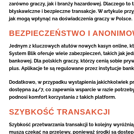
zarówno graczy, jak i branży hazardowej. Dlaczego to 
błyskawiczne i bezpieczne transakcje. W artykule prz
jak mogą wpłynąć na doświadczenia graczy w Polsce.
BEZPIECZEŃSTWO I ANONIM
Jednym z kluczowych atutów nowych kasyn online, któ
System Blik oferuje wiele zabezpieczeń, takich jak je
bankowej. Dla polskich graczy, którzy cenią sobie p
plus. Aplikacje te są regulowane przez instytucje ban
Dodatkowo, w przypadku wystąpienia jakichkolwiek p
dostępna 24/7, co zapewnia wsparcie w razie potrze
podnosi komfort korzystania z takich platform.
SZYBKOŚĆ TRANSAKCJI
Szybkość przetwarzania transakcji to kolejny wyróżnia
muszą czekać na przelewy, ponieważ środki są dostęp