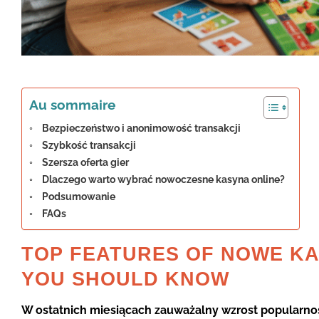
Au sommaire
Bezpieczeństwo i anonimowość transakcji
Szybkość transakcji
Szersza oferta gier
Dlaczego warto wybrać nowoczesne kasyna online?
Podsumowanie
FAQs
TOP FEATURES OF NOWE KA
YOU SHOULD KNOW
W ostatnich miesiącach zauważalny wzrost popularnoś