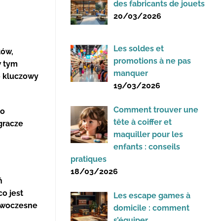
des fabricants de jouets
20/03/2026
Les soldes et
tów,
promotions à ne pas
w tym
manquer
o kluczowy
19/03/2026
Comment trouver une
co
tête à coiffer et
gracze
maquiller pour les
enfants : conseils
pratiques
18/03/2026
ń
o jest
Les escape games à
nowoczesne
domicile : comment
s’équiper