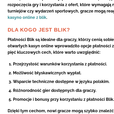
rozpoczęcia gry i korzystania z ofert, które wymagaj
turniejów czy wydarzeń sportowych, gracze mogą reag
kasyno online z blik
.
DLA KOGO JEST BLIK?
Płatności Blik są idealne dla graczy, którzy cenią so
otwartych kasyn online wprowadziło opcje płatnośc
pięć kluczowych cech, które warto uwzględnić:
Przejrzystość warunków korzystania z płatności.
Możliwość błyskawicznych wypłat.
Wsparcie techniczne dostępne w języku polskim.
Różnorodność gier dostępnych dla graczy.
Promocje i bonusy przy korzystaniu z płatności Blik
Dzięki tym cechom, nowi gracze mogą szybko znaleźć p