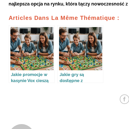
najlepsza opcja na rynku, która łączy nowoczesność 
Articles Dans La Même Thématique :
Jakie promocje w
Jakie gry są
kasynie Vox cieszą
dostępne z
się popularnością
bonusem 100 free
wśród graczy?
spins w Mostbet?