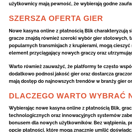
użytkownicy mają pewność, że wybierają godne zaufa
SZERSZA OFERTA GIER
Nowe kasyna online z płatnością Blik charakteryzują 
gracze znajdą również szeroki wybór gier stołowych, ta
popularnych transmisjach z krupierami, mogą cieszyć
element przyciągający nowych graczy oraz utrzymujący
Warto również zauważyć, że platformy te często ws
dodatkowo podnosi jakość gier oraz dostarcza graczo
mają dostęp do najnowszych trendów w branży gier on
DLACZEGO WARTO WYBRAĆ 
Wybierając nowe kasyna online z płatnością Blik, gr
technologicznych oraz innowacyjnych systemów zabezp
bonusem dla nowych użytkowników. Bez wątpienia, pr
opcje płatności, które mogą znacznie umilić doświadc