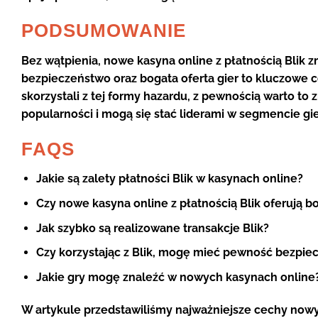
PODSUMOWANIE
Bez wątpienia, nowe kasyna online z płatnością Blik 
bezpieczeństwo oraz bogata oferta gier to kluczowe cec
skorzystali z tej formy hazardu, z pewnością warto to 
popularności i mogą się stać liderami w segmencie gie
FAQS
Jakie są zalety płatności Blik w kasynach online?
Czy nowe kasyna online z płatnością Blik oferują b
Jak szybko są realizowane transakcje Blik?
Czy korzystając z Blik, mogę mieć pewność bezpie
Jakie gry mogę znaleźć w nowych kasynach online
W artykule przedstawiliśmy najważniejsze cechy nowych