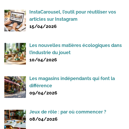
InstaCarousel, l’outil pour réutiliser vos
articles sur Instagram
15/04/2026
Les nouvelles matières écologiques dans
l’industrie du jouet
10/04/2026
Les magasins indépendants qui font la
différence
09/04/2026
Jeux de rôle : par où commencer ?
08/04/2026