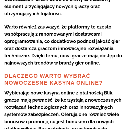
element przyciągający nowych graczy oraz
utrzymujący ich lojalność.
Warto również zauważyć, że platformy te często
współpracują z renomowanymi dostawcami
oprogramowania, co dodatkowo podnosi jakość gier
oraz dostarcza graczom innowacyjne rozwiązania
techniczne. Dzięki temu, nowi gracze mają dostęp do
najnowszych trendów w branży gier online.
DLACZEGO WARTO WYBRAĆ
NOWOCZESNE KASYNA ONLINE?
Wybierając nowe kasyna online z płatnością Blik,
gracze mają pewność, że korzystają z nowoczesnych
rozwiązań technologicznych oraz innowacyjnych
systemów zabezpieczeń. Oferują one również wiele
bonusów i promocji, co jest bonusem dla nowych
użytkowników. Bez wątpienia, przystępując do