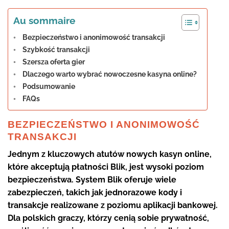
Au sommaire
Bezpieczeństwo i anonimowość transakcji
Szybkość transakcji
Szersza oferta gier
Dlaczego warto wybrać nowoczesne kasyna online?
Podsumowanie
FAQs
BEZPIECZEŃSTWO I ANONIMOWOŚĆ
TRANSAKCJI
Jednym z kluczowych atutów nowych kasyn online,
które akceptują płatności Blik, jest wysoki poziom
bezpieczeństwa. System Blik oferuje wiele
zabezpieczeń, takich jak jednorazowe kody i
transakcje realizowane z poziomu aplikacji bankowej.
Dla polskich graczy, którzy cenią sobie prywatność,