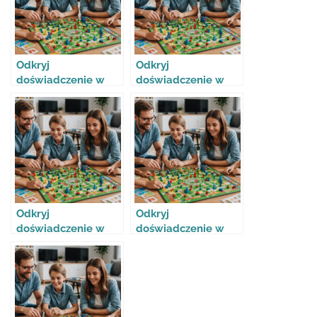
Odkryj
Odkryj
doświadczenie w
doświadczenie w
grze z krupierem na
grze z krupierem na
żywo w Vox Casino
żywo w Vox Casino
Odkryj
Odkryj
doświadczenie w
doświadczenie w
grze z krupierem na
grze z krupierem na
żywo w Vox Casino
żywo w Vox Casino