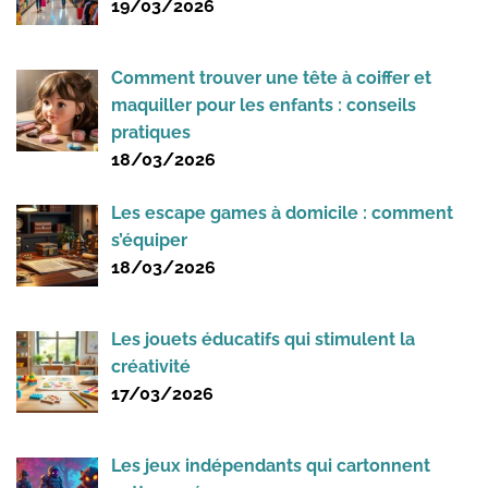
19/03/2026
Comment trouver une tête à coiffer et
maquiller pour les enfants : conseils
pratiques
18/03/2026
Les escape games à domicile : comment
s’équiper
18/03/2026
Les jouets éducatifs qui stimulent la
créativité
17/03/2026
Les jeux indépendants qui cartonnent