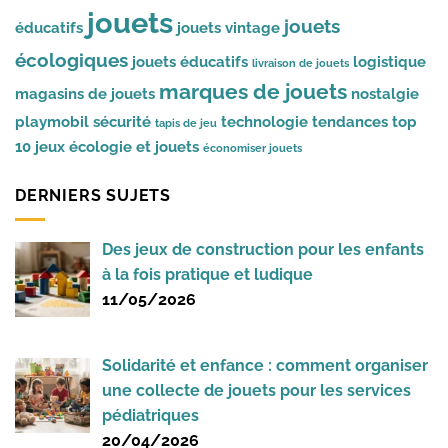
jouets
jouets
éducatifs
jouets vintage
écologiques
jouets éducatifs
logistique
livraison de jouets
marques de jouets
magasins de jouets
nostalgie
playmobil
sécurité
technologie
tendances
top
tapis de jeu
10 jeux
écologie et jouets
économiser jouets
DERNIERS SUJETS
Des jeux de construction pour les enfants
à la fois pratique et ludique
11/05/2026
Solidarité et enfance : comment organiser
une collecte de jouets pour les services
pédiatriques
20/04/2026