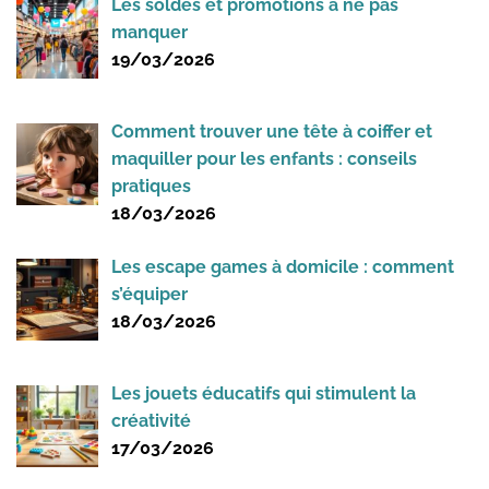
Les soldes et promotions à ne pas
manquer
19/03/2026
Comment trouver une tête à coiffer et
maquiller pour les enfants : conseils
pratiques
18/03/2026
Les escape games à domicile : comment
s’équiper
18/03/2026
Les jouets éducatifs qui stimulent la
créativité
17/03/2026