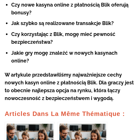
Czy nowe kasyna online z płatnością Blik oferują
bonusy?
Jak szybko są realizowane transakcje Blik?
Czy korzystając z Blik, mogę mieć pewność
bezpieczeństwa?
Jakie gry mogę znaleźć w nowych kasynach
online?
W artykule przedstawiliśmy najważniejsze cechy
nowych kasyn online z płatnością Blik. Dla graczy jest
to obecnie najlepsza opcja na rynku, która łączy
nowoczesność z bezpieczeństwem i wygodą.
Articles Dans La Même Thématique :