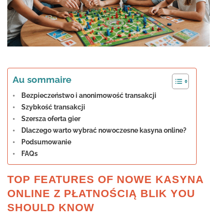
Au sommaire
Bezpieczeństwo i anonimowość transakcji
Szybkość transakcji
Szersza oferta gier
Dlaczego warto wybrać nowoczesne kasyna online?
Podsumowanie
FAQs
TOP FEATURES OF NOWE KASYNA
ONLINE Z PŁATNOŚCIĄ BLIK YOU
SHOULD KNOW