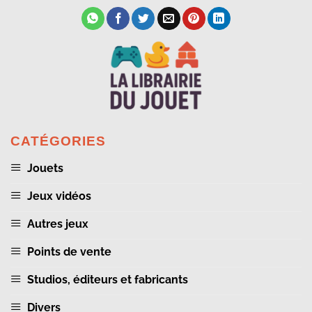
CATÉGORIES
Jouets
Jeux vidéos
Autres jeux
Points de vente
Studios, éditeurs et fabricants
Divers