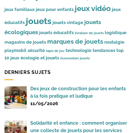
jeux vidéo
jeux familiaux
jeux pour enfants
jeux
jouets
jouets
éducatifs
jouets vintage
écologiques
jouets éducatifs
logistique
livraison de jouets
marques de jouets
magasins de jouets
nostalgie
playmobil
sécurité
technologie
tendances
top
tapis de jeu
10 jeux
écologie et jouets
économiser jouets
DERNIERS SUJETS
Des jeux de construction pour les enfants
à la fois pratique et ludique
11/05/2026
Solidarité et enfance : comment organiser
une collecte de jouets pour les services