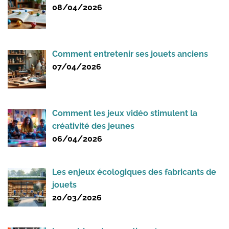
08/04/2026
Comment entretenir ses jouets anciens
07/04/2026
Comment les jeux vidéo stimulent la
créativité des jeunes
06/04/2026
Les enjeux écologiques des fabricants de
jouets
20/03/2026