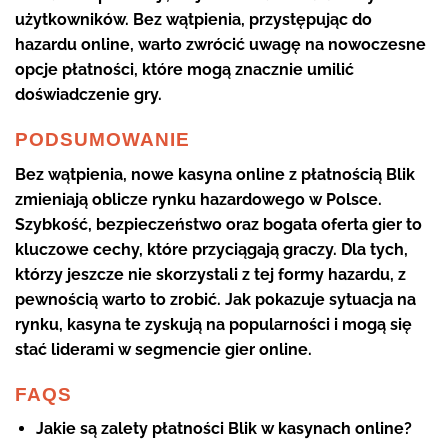
użytkowników. Bez wątpienia, przystępując do
hazardu online, warto zwrócić uwagę na nowoczesne
opcje płatności, które mogą znacznie umilić
doświadczenie gry.
PODSUMOWANIE
Bez wątpienia, nowe kasyna online z płatnością Blik
zmieniają oblicze rynku hazardowego w Polsce.
Szybkość, bezpieczeństwo oraz bogata oferta gier to
kluczowe cechy, które przyciągają graczy. Dla tych,
którzy jeszcze nie skorzystali z tej formy hazardu, z
pewnością warto to zrobić. Jak pokazuje sytuacja na
rynku, kasyna te zyskują na popularności i mogą się
stać liderami w segmencie gier online.
FAQS
Jakie są zalety płatności Blik w kasynach online?