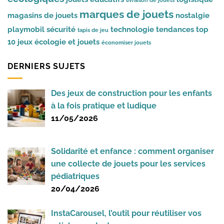
marques de jouets
magasins de jouets
nostalgie
playmobil
sécurité
technologie
tendances
top
tapis de jeu
10 jeux
écologie et jouets
économiser jouets
DERNIERS SUJETS
Des jeux de construction pour les enfants
à la fois pratique et ludique
11/05/2026
Solidarité et enfance : comment organiser
une collecte de jouets pour les services
pédiatriques
20/04/2026
InstaCarousel, l’outil pour réutiliser vos