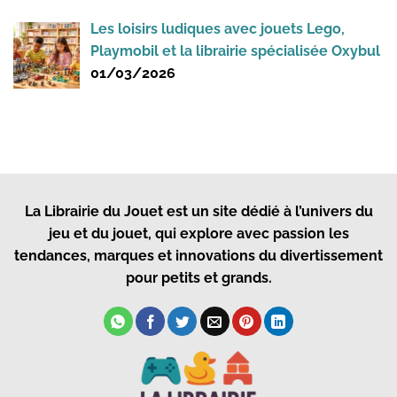
Les loisirs ludiques avec jouets Lego,
Playmobil et la librairie spécialisée Oxybul
01/03/2026
La Librairie du Jouet
est un site dédié à l’univers du
jeu et du jouet, qui explore avec passion les
tendances, marques et innovations du divertissement
pour petits et grands.