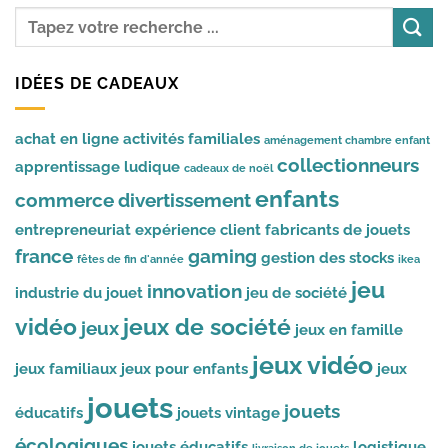
IDÉES DE CADEAUX
achat en ligne
activités familiales
aménagement chambre enfant
collectionneurs
apprentissage ludique
cadeaux de noël
enfants
commerce
divertissement
entrepreneuriat
expérience client
fabricants de jouets
france
gaming
gestion des stocks
fêtes de fin d'année
ikea
jeu
innovation
industrie du jouet
jeu de société
vidéo
jeux de société
jeux
jeux en famille
jeux vidéo
jeux familiaux
jeux pour enfants
jeux
jouets
jouets
éducatifs
jouets vintage
écologiques
jouets éducatifs
logistique
livraison de jouets