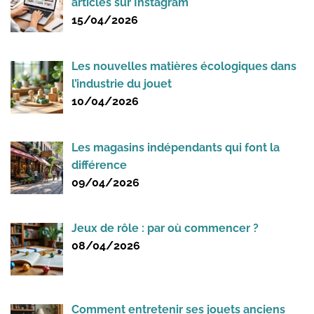
articles sur Instagram
15/04/2026
Les nouvelles matières écologiques dans
l’industrie du jouet
10/04/2026
Les magasins indépendants qui font la
différence
09/04/2026
Jeux de rôle : par où commencer ?
08/04/2026
Comment entretenir ses jouets anciens