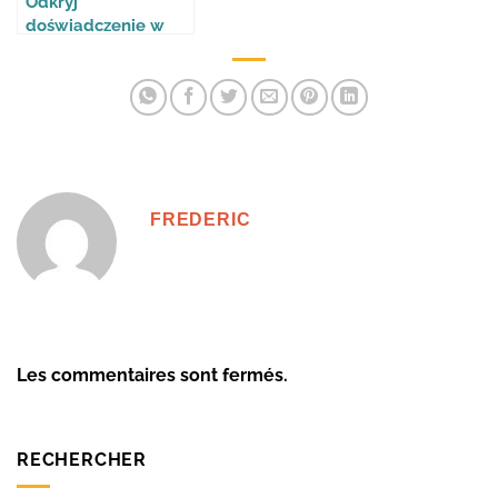
Odkryj
doświadczenie w
grze z krupierem na
żywo w Vox Casino
FREDERIC
Les commentaires sont fermés.
RECHERCHER