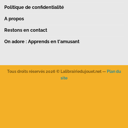
Politique de confidentialité
A propos
Restons en contact
On adore : Apprends en t'amusant
Tous droits réservés 2026 ©
Lalibrairiedujouet.net
—
Plan du
site