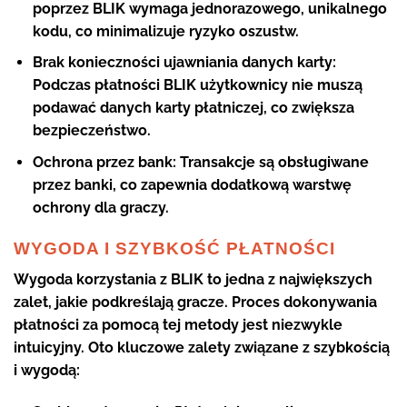
poprzez BLIK wymaga jednorazowego, unikalnego
kodu, co minimalizuje ryzyko oszustw.
Brak konieczności ujawniania danych karty:
Podczas płatności BLIK użytkownicy nie muszą
podawać danych karty płatniczej, co zwiększa
bezpieczeństwo.
Ochrona przez bank:
Transakcje są obsługiwane
przez banki, co zapewnia dodatkową warstwę
ochrony dla graczy.
WYGODA I SZYBKOŚĆ PŁATNOŚCI
Wygoda korzystania z BLIK to jedna z największych
zalet, jakie podkreślają gracze. Proces dokonywania
płatności za pomocą tej metody jest niezwykle
intuicyjny. Oto kluczowe zalety związane z szybkością
i wygodą: