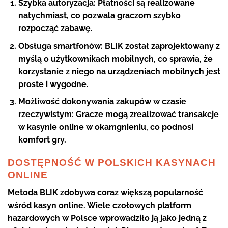
Szybka autoryzacja:
Płatności są realizowane
natychmiast, co pozwala graczom szybko
rozpocząć zabawę.
Obsługa smartfonów:
BLIK został zaprojektowany z
myślą o użytkownikach mobilnych, co sprawia, że
korzystanie z niego na urządzeniach mobilnych jest
proste i wygodne.
Możliwość dokonywania zakupów w czasie
rzeczywistym:
Gracze mogą zrealizować transakcje
w kasynie online w okamgnieniu, co podnosi
komfort gry.
DOSTĘPNOŚĆ W POLSKICH KASYNACH
ONLINE
Metoda BLIK zdobywa coraz większą popularność
wśród kasyn online. Wiele czołowych platform
hazardowych w Polsce wprowadziło ją jako jedną z