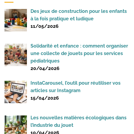
Des jeux de construction pour les enfants
à la fois pratique et ludique
11/05/2026
Solidarité et enfance : comment organiser
une collecte de jouets pour les services
pédiatriques
20/04/2026
InstaCarousel, l’outil pour réutiliser vos
articles sur Instagram
15/04/2026
Les nouvelles matières écologiques dans
l’industrie du jouet
10/04/2026