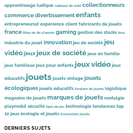
collectionneurs
apprentissage ludique
cadeaux de noël
enfants
commerce
divertissement
entrepreneuriat
expérience client
fabricants de jouets
france
gaming
gestion des stocks
fêtes de fin d'année
ikea
jeu
innovation
industrie du jouet
jeu de société
vidéo
jeux de société
jeux
jeux en famille
jeux vidéo
jeux familiaux
jeux pour enfants
jeux
jouets
jouets
éducatifs
jouets vintage
écologiques
jouets éducatifs
logistique
livraison de jouets
marques de jouets
magasins de jouets
nostalgie
playmobil
sécurité
technologie
tendances
top
tapis de jeu
10 jeux
écologie et jouets
économiser jouets
DERNIERS SUJETS