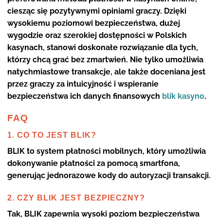
ciesząc się pozytywnymi opiniami graczy. Dzięki
wysokiemu poziomowi bezpieczeństwa, dużej
wygodzie oraz szerokiej dostępności w Polskich
kasynach, stanowi doskonałe rozwiązanie dla tych,
którzy chcą grać bez zmartwień. Nie tylko umożliwia
natychmiastowe transakcje, ale także doceniana jest
przez graczy za intuicyjność i wspieranie
bezpieczeństwa ich danych finansowych
blik kasyno
.
FAQ
1. CO TO JEST BLIK?
BLIK to system płatności mobilnych, który umożliwia
dokonywanie płatności za pomocą smartfona,
generując jednorazowe kody do autoryzacji transakcji.
2. CZY BLIK JEST BEZPIECZNY?
Tak, BLIK zapewnia wysoki poziom bezpieczeństwa