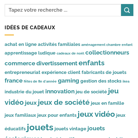
IDÉES DE CADEAUX
achat en ligne
activités familiales
aménagement chambre enfant
collectionneurs
apprentissage ludique
cadeaux de noël
enfants
commerce
divertissement
entrepreneuriat
expérience client
fabricants de jouets
france
gaming
gestion des stocks
fêtes de fin d'année
ikea
jeu
innovation
industrie du jouet
jeu de société
vidéo
jeux de société
jeux
jeux en famille
jeux vidéo
jeux familiaux
jeux pour enfants
jeux
jouets
jouets
éducatifs
jouets vintage