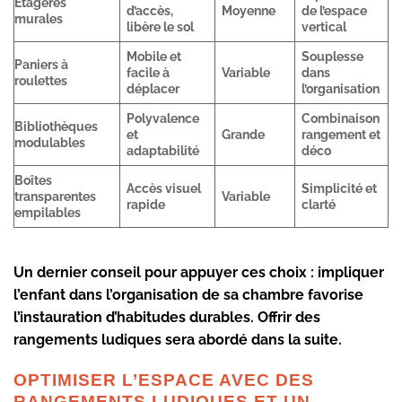
Étagères
d’accès,
Moyenne
de l’espace
murales
libère le sol
vertical
Mobile et
Souplesse
Paniers à
facile à
Variable
dans
roulettes
déplacer
l’organisation
Polyvalence
Combinaison
Bibliothèques
et
Grande
rangement et
modulables
adaptabilité
déco
Boîtes
Accès visuel
Simplicité et
transparentes
Variable
rapide
clarté
empilables
Un dernier conseil pour appuyer ces choix : impliquer
l’enfant dans l’organisation de sa chambre favorise
l’instauration d’habitudes durables. Offrir des
rangements ludiques
sera abordé dans la suite.
OPTIMISER L’ESPACE AVEC DES
RANGEMENTS LUDIQUES ET UN