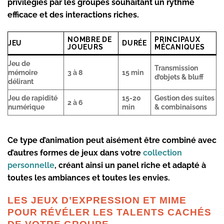
privilégiés par les groupes souhaitant un rythme
efficace et des interactions riches.
NOMBRE DE
PRINCIPAUX
JEU
DURÉE
JOUEURS
MÉCANIQUES
Jeu de
Transmission
mémoire
3 à 8
15 min
d’objets & bluff
délirant
Jeu de rapidité
15-20
Gestion des suites
2 à 6
numérique
min
& combinaisons
Ce type d’animation peut aisément être combiné avec
d’autres formes de jeux dans votre
collection
personnelle
, créant ainsi un panel riche et adapté à
toutes les ambiances et toutes les envies.
LES JEUX D’EXPRESSION ET MIME
POUR RÉVÉLER LES TALENTS CACHÉS