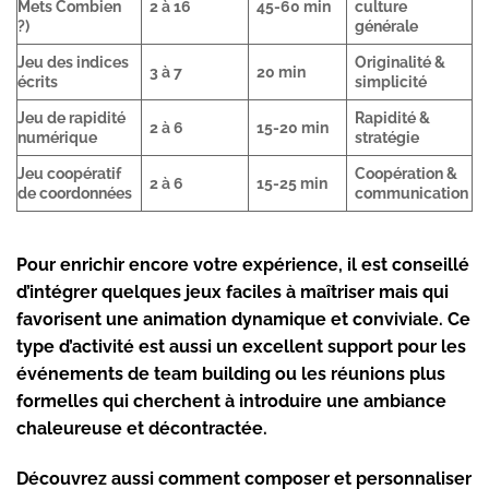
Mets Combien
2 à 16
45-60 min
culture
?)
générale
Jeu des indices
Originalité &
3 à 7
20 min
écrits
simplicité
Jeu de rapidité
Rapidité &
2 à 6
15-20 min
numérique
stratégie
Jeu coopératif
Coopération &
2 à 6
15-25 min
de coordonnées
communication
Pour enrichir encore votre expérience, il est conseillé
d’intégrer quelques jeux faciles à maîtriser mais qui
favorisent une
animation
dynamique et conviviale. Ce
type d’activité est aussi un excellent support pour les
événements de
team building
ou les réunions plus
formelles qui cherchent à introduire une ambiance
chaleureuse et décontractée.
Découvrez aussi comment composer et personnaliser