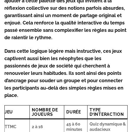
ajouter à cette palette des jeux qui invitent à la
réflexion collective sur des notions parfois absurdes,
garantissant ainsi un moment de partage original et
enjoué. Cela renforce la qualité
interactive
du temps
passé ensemble sans complexifier les règles au point
de ralentir le rythme.
Dans cette logique légère mais instructive, ces jeux
captivent aussi bien les néophytes que les
passionnés de
jeux de société
qui cherchent à
renouveler leurs habitudes. Ils sont ainsi des points
d’ancrage pour souder un groupe et pour connecter
les participants au-delà des simples règles mises en
place.
NOMBRE DE
TYPE
JEU
DURÉE
JOUEURS
D’INTERACTION
45 à 60
Quiz dynamique &
TTMC
2 à 16
minutes
audacieux