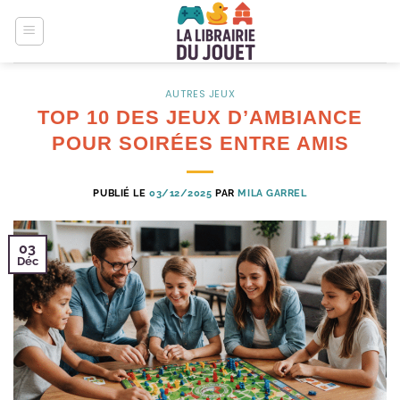
Passer
au
contenu
AUTRES JEUX
TOP 10 DES JEUX D’AMBIANCE
POUR SOIRÉES ENTRE AMIS
PUBLIÉ LE
03/12/2025
PAR
MILA GARREL
03
Déc