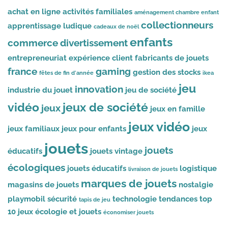
achat en ligne
activités familiales
aménagement chambre enfant
collectionneurs
apprentissage ludique
cadeaux de noël
enfants
commerce
divertissement
entrepreneuriat
expérience client
fabricants de jouets
france
gaming
gestion des stocks
fêtes de fin d'année
ikea
jeu
innovation
industrie du jouet
jeu de société
vidéo
jeux de société
jeux
jeux en famille
jeux vidéo
jeux familiaux
jeux pour enfants
jeux
jouets
jouets
éducatifs
jouets vintage
écologiques
jouets éducatifs
logistique
livraison de jouets
marques de jouets
magasins de jouets
nostalgie
playmobil
sécurité
technologie
tendances
top
tapis de jeu
10 jeux
écologie et jouets
économiser jouets