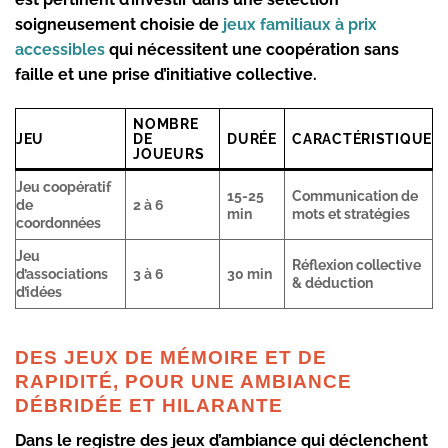
soigneusement choisie de
jeux familiaux à prix
accessibles
qui nécessitent une coopération sans
faille et une prise d’initiative collective.
NOMBRE
JEU
DE
DURÉE
CARACTÉRISTIQUE
JOUEURS
Jeu coopératif
15-25
Communication de
de
2 à 6
min
mots et stratégies
coordonnées
Jeu
Réflexion collective
d’associations
3 à 6
30 min
& déduction
d’idées
DES JEUX DE MÉMOIRE ET DE
RAPIDITÉ, POUR UNE AMBIANCE
DÉBRIDÉE ET HILARANTE
Dans le registre des
jeux d’ambiance
qui déclenchent