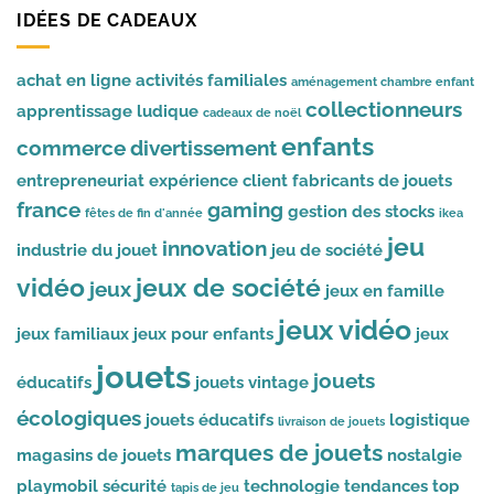
IDÉES DE CADEAUX
achat en ligne
activités familiales
aménagement chambre enfant
collectionneurs
apprentissage ludique
cadeaux de noël
enfants
commerce
divertissement
entrepreneuriat
expérience client
fabricants de jouets
france
gaming
gestion des stocks
fêtes de fin d'année
ikea
jeu
innovation
industrie du jouet
jeu de société
vidéo
jeux de société
jeux
jeux en famille
jeux vidéo
jeux familiaux
jeux pour enfants
jeux
jouets
jouets
éducatifs
jouets vintage
écologiques
jouets éducatifs
logistique
livraison de jouets
marques de jouets
magasins de jouets
nostalgie
playmobil
sécurité
technologie
tendances
top
tapis de jeu