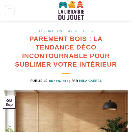
Passer
au
contenu
DÉCORATION ET ACCESSOIRES
PAREMENT BOIS : LA
TENDANCE DÉCO
INCONTOURNABLE POUR
SUBLIMER VOTRE INTÉRIEUR
PUBLIÉ LE
08/09/2025
PAR
MILA GARREL
08
Sep