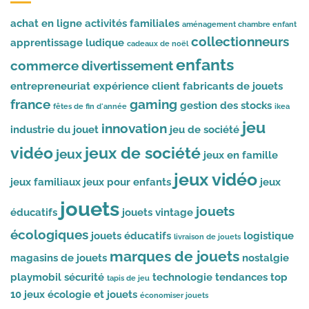
achat en ligne
activités familiales
aménagement chambre enfant
collectionneurs
apprentissage ludique
cadeaux de noël
enfants
commerce
divertissement
entrepreneuriat
expérience client
fabricants de jouets
france
gaming
gestion des stocks
fêtes de fin d'année
ikea
jeu
innovation
industrie du jouet
jeu de société
vidéo
jeux de société
jeux
jeux en famille
jeux vidéo
jeux familiaux
jeux pour enfants
jeux
jouets
jouets
éducatifs
jouets vintage
écologiques
jouets éducatifs
logistique
livraison de jouets
marques de jouets
magasins de jouets
nostalgie
playmobil
sécurité
technologie
tendances
top
tapis de jeu
10 jeux
écologie et jouets
économiser jouets