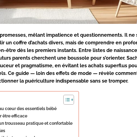
 promesses, mêlant impatience et questionnements. Il ne s
lir un coffre d’achats divers, mais de comprendre en profo
en-être dès les premiers instants. Entre listes de naissanc
 futurs parents cherchent une boussole pour s’orienter. Sa
douceur et pragmatisme, en évitant les achats superflus po
éels. Ce guide — loin des effets de mode — révèle commen
ionner la puériculture indispensable sans se tromper.
au cœur des essentiels bébé
 être efficace
un trousseau pratique et confortable
les