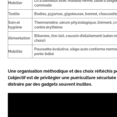
Lit à barreaux avec matelas ferme, table à langer
Mobilier
commode
Textile
Bodies, pyjamas, gigoteuses, bonnet, chaussett
Soin et
Thermomètre, sérum physiologique, liniment, c
hygiène
contre érythème
Biberons, tire-lait, coussin d’allaitement (selon 
Alimentation
choisi)
Poussette évolutive, siège auto conforme norme
Mobilité
porte-bébé
Une organisation méthodique et des choix réfléchis pe
L’objectif est de privilégier une
puériculture sécurisée
distraire par des gadgets souvent inutiles.