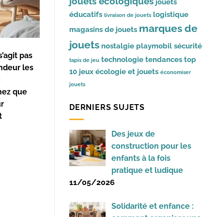
jouets écologiques
jouets
éducatifs
logistique
livraison de jouets
marques de
magasins de jouets
jouets
nostalgie
playmobil
sécurité
’agit pas
technologie
tendances
top
tapis de jeu
ndeur les
10 jeux
écologie et jouets
économiser
e
jouets
chez que
ur
DERNIERS SUJETS
t
Des jeux de
construction pour les
enfants à la fois
pratique et ludique
11/05/2026
Solidarité et enfance :