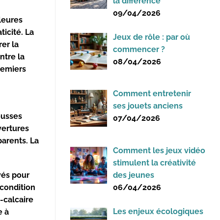
la différence
09/04/2026
leures
ticité. La
Jeux de rôle : par où
rer la
commencer ?
ntre la
08/04/2026
premiers
Comment entretenir
ses jouets anciens
ousses
07/04/2026
vertures
parents. La
Comment les jeux vidéo
stimulent la créativité
des jeunes
vés pour
06/04/2026
 condition
o-calcaire
Les enjeux écologiques
e à