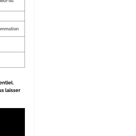
neuf ou
sommation
ntiel.
s laisser