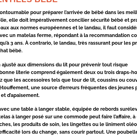
ncontournable pour
préparer l’arrivée de bébé
dans les meil
ie, elle doit impérativement concilier sécurité bébé et pra
rreaux aux normes européennes et le landau, il faut considé
ue avec un matelas ferme, répondant à la recommandation co
qu’à 3 ans. À contrario, le landau, très rassurant pour les 
chat bébé.
n ajusté aux dimensions du lit pour prévenir tout risque
e bonne literie comprend également deux ou trois draps-h
 que les accessoires tels que tour de lit, coussins ou cou
d’étouffement, une source d’erreurs fréquentes des jeunes 
 et d’apaisement.
vec une table à langer stable, équipée de rebords suréle
elas à langer posé sur une commode peut faire l’affaire, à
hes, les produits de soin, les lingettes ou le liniment olé
efficacité lors du change, sans courir partout. Une poubell