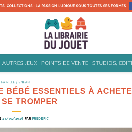
ETS, COLLECTIONS : LA PASSION LUDIQUE SOUS TOUTES SES FORMES
AUTRES JEUX
POINTS DE VENTE
STUDIOS, EDI
FAMILLE / ENFANT
E BÉBÉ ESSENTIELS À ACHET
 SE TROMPER
LE
24/01/2026
PAR
FREDERIC