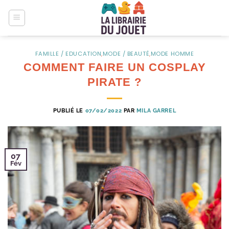
Passer
au
contenu
FAMILLE / EDUCATION
,
MODE / BEAUTÉ
,
MODE HOMME
COMMENT FAIRE UN COSPLAY
PIRATE ?
PUBLIÉ LE
07/02/2022
PAR
MILA GARREL
07
Fév