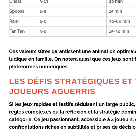
Cheat
3-13
20 min
Spoons
2-8
15 min
Rami
2-6
30-60 min
Fan Tan
3-6
15-30 min
Ces valeurs sûres garantissent une animation optimale,
ludique en famille. On notera aussi que ces jeux sont
plateformes numériques.
LES DÉFIS STRATÉGIQUES ET
JOUEURS AGUERRIS
Si les jeux rapides et festifs séduisent un large public
règles complexes où la réflexion et la stratégie domi
catégorie. Ce jeu passionnant, accessible à 4 joueur
confrontations riches en subtilités et prises de décis