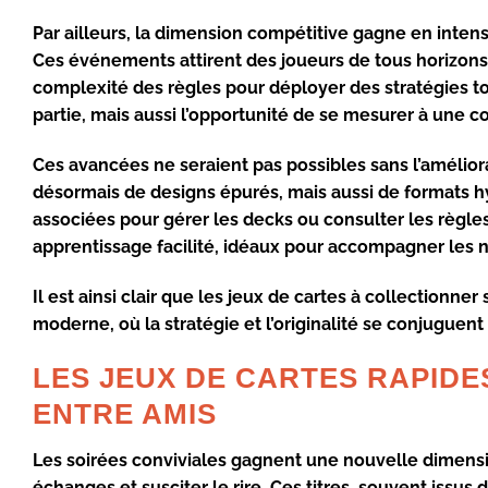
Par ailleurs, la dimension compétitive gagne en intens
Ces événements attirent des joueurs de tous horizons,
complexité des règles pour déployer des stratégies touj
partie, mais aussi l’opportunité de se mesurer à un
Ces avancées ne seraient pas possibles sans l’amélior
désormais de designs épurés, mais aussi de formats hy
associées pour gérer les decks ou consulter les règle
apprentissage facilité, idéaux pour accompagner les
n
Il est ainsi clair que les jeux de cartes à collection
moderne, où la stratégie et l’originalité se conjuguent
LES JEUX DE CARTES RAPIDES
ENTRE AMIS
Les soirées conviviales gagnent une nouvelle dimens
échanges et susciter le rire. Ces titres, souvent issus