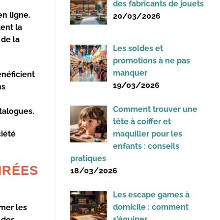
des fabricants de jouets
en ligne.
20/03/2026
ent la
 de la
Les soldes et
promotions à ne pas
manquer
énéficient
19/03/2026
ns
Comment trouver une
talogues.
tête à coiffer et
ciété
maquiller pour les
enfants : conseils
pratiques
IRÉES
18/03/2026
Les escape games à
domicile : comment
mer les
s’équiper
é des