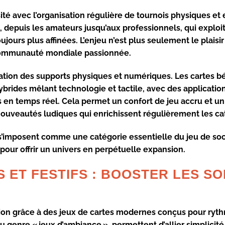
ité avec l’organisation régulière de tournois physiques et 
 depuis les amateurs jusqu’aux professionnels, qui exploit
ours plus affinées. L’enjeu n’est plus seulement le plaisir
e communauté mondiale passionnée.
ation des supports physiques et numériques. Les cartes b
brides mêlant technologie et tactile, avec des applicatio
s en temps réel. Cela permet un confort de jeu accru et un
ouveautés ludiques
qui enrichissent régulièrement les ca
ner s’imposent comme une catégorie essentielle du jeu de so
 pour offrir un univers en perpétuelle expansion.
 ET FESTIFS : BOOSTER LES SO
ion grâce à des jeux de cartes modernes conçus pour ryth
 du genre « jeux d’ambiance », permettent d’allier simplicit