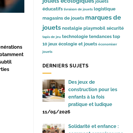
jouets écologiques
jouets
éducatifs
logistique
livraison de jouets
marques de
magasins de jouets
jouets
nostalgie
playmobil
sécurité
technologie
tendances
top
tapis de jeu
10 jeux
écologie et jouets
économiser
énérations
jouets
, notamment
subtil
DERNIERS SUJETS
rties
Des jeux de
construction pour les
enfants à la fois
pratique et ludique
11/05/2026
Solidarité et enfance :