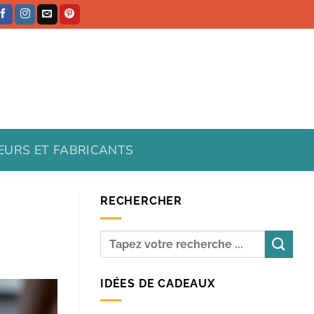
TEURS ET FABRICANTS
RECHERCHER
IDÉES DE CADEAUX