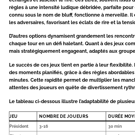
règles à une intensité ludique débridée, parfaite pour
connu sous le nom de bluff, fonctionne à merveille. I
les adversaires, favorisant les éclats de rire et la te
D’autres options dynamisent grandement les rencontr
chaque tour en un défi haletant. Quant à des jeux c
mais stratégiquement engageant, adaptés aux groupes 
Le succès de ces jeux tient en partie à leur flexibilit
des moments planifiés, grâce à des règles abordables 
minutes. Cette rapidité permet de multiplier les manc
attentes des joueurs en quête de divertissement ryth
Le tableau ci-dessous illustre l’adaptabilité de plusieu
JEU
NOMBRE DE JOUEURS
DURÉE MOY
Président
3-16
30 min